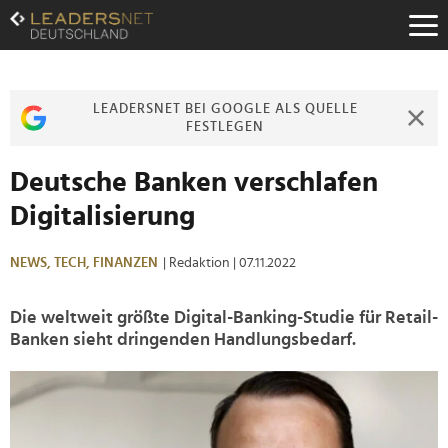
Zum
Inhalt
Zur
Fußzeilen-
Navigation
LEADERSNET BEI GOOGLE ALS QUELLE
Zur
FESTLEGEN
Hauptnavigation
Deutsche Banken verschlafen
Digitalisierung
NEWS,
TECH,
FINANZEN
| Redaktion
| 07.11.2022
Die weltweit größte Digital-Banking-Studie für Retail-
Banken sieht dringenden Handlungsbedarf.
>