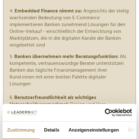
4.
Embedded Finance nimmt zu:
Angesichts der stetig
wachsenden Bedeutung von E-Commerce
implementieren Banken zunehmend Lösungen für den
Online-Verkauf - einschließlich der Entwicklung von
Marktplätzen, die in die digitalen Kanäle der Banken
eingebettet sind
5.
Banken übernehmen mehr Beratungsfunktion:
Als
kompetente, vertrauenswürdige Berater unterstützen
Banken das tägliche Finanzmanagement ihrer
Kund:innen mit einer breiten Palette digitaler
Lösungen
6.
Benutzerfreundlichkeit als wichtiges
Unterscheidungsmerkmal:
Design und User
Experience digitaler Bankkanäle beeinflussen die
Kundenzufriedenheit ebenso wie die Bandbreite
verfügbarer Funktionen
Zustimmung
Details
Anzeigeneinstellungen
Über