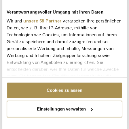
BANK
BANKENSEKTOR
DIGITALISIERUNG
Verantwortungsvoller Umgang mit Ihren Daten
DELOITTE
DIGITAL-BANKING-STUDIE
Wir und
unsere 58 Partner
verarbeiten Ihre persönlichen
Daten, wie z. B. Ihre IP-Adresse, mithilfe von
DIGITAL BANKING
Technologien wie Cookies, um Informationen auf Ihrem
DIGITAL BANKING MATURITY 2022
Gerät zu speichern und darauf zuzugreifen und so
personalisierte Werbung und Inhalte, Messungen von
Werbung und Inhalten, Zielgruppenforschung sowie
Kommentar veröffentlichen
Entwicklung von Angeboten zu ermöglichen. Sie
entscheiden darüber, wer Ihre Daten für welche Zwecke
Autor:
*
nutzt. Sie können Ihre Einwilligung jederzeit über die
Cookie-Erklärung oder durch Klicken auf das Privacy
Trigger Symbol ändern oder widerrufen
Cookies zulassen
Kommentar:
*
Wenn Sie es erlauben, würden wir auch gerne:
Einstellungen verwalten
Informationen über Ihre geografische Lage
erfassen, welche bis auf einige Meter genau sein
können