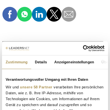
N26
BITPANDA
N26 KRYPTO
KRYPTO
KRYPTOWÄHRUNGEN
FINTECH
START-UP
Zustimmung
Details
Anzeigeneinstellungen
Über
VALENTIN STALF
Verantwortungsvoller Umgang mit Ihren Daten
Kommentar veröffentlichen
Wir und
unsere 58 Partner
verarbeiten Ihre persönlichen
Daten, wie z. B. Ihre IP-Adresse, mithilfe von
Autor:
*
Technologien wie Cookies, um Informationen auf Ihrem
Gerät zu speichern und darauf zuzugreifen und so