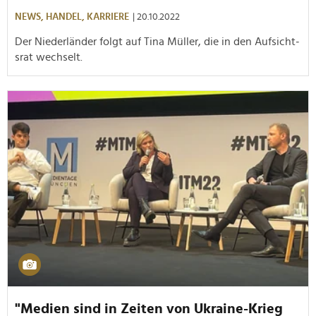
NEWS,
HANDEL,
KARRIERE
| 20.10.2022
Der Niederländer folgt auf ­Tin­a M­üll­er, die in ­den­ Au­fsi­cht­
sra­t wechselt.
"Medien sind in Zeiten von Ukraine-Krieg