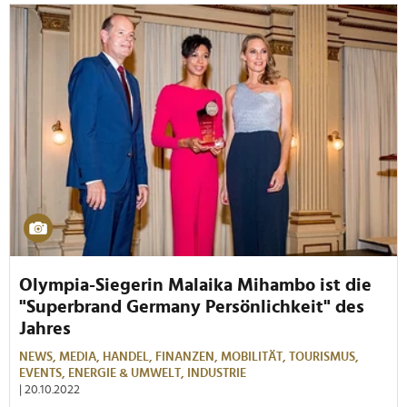
Olympia-Siegerin Malaika Mihambo ist die
"Superbrand Germany Persönlichkeit" des
Jahres
NEWS,
MEDIA,
HANDEL,
FINANZEN,
MOBILITÄT,
TOURISMUS,
EVENTS,
ENERGIE & UMWELT,
INDUSTRIE
| 20.10.2022