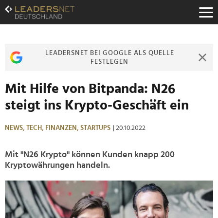
Zum
Inhalt
Zur
Fußzeilen-
Navigation
LEADERSNET BEI GOOGLE ALS QUELLE
Zur
FESTLEGEN
Hauptnavigation
Mit Hilfe von Bitpanda: N26
steigt ins Krypto-Geschäft ein
NEWS,
TECH,
FINANZEN,
STARTUPS
| 20.10.2022
Mit "N26 Krypto" können Kunden knapp 200
Kryptowährungen handeln.
>