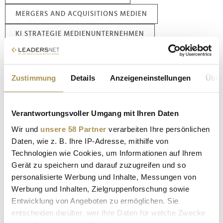
MERGERS AND ACQUISITIONS MEDIEN
KI STRATEGIE MEDIENUNTERNEHMEN
MEDIENUNTERNEHMEN WETTBEWERB US
PLATTFORMEN
Zustimmung
Details
Anzeigeneinstellungen
Über
Kommentar veröffentlichen
Verantwortungsvoller Umgang mit Ihren Daten
Autor:
*
Wir und
unsere 58 Partner
verarbeiten Ihre persönlichen
Daten, wie z. B. Ihre IP-Adresse, mithilfe von
Technologien wie Cookies, um Informationen auf Ihrem
Kommentar:
*
Gerät zu speichern und darauf zuzugreifen und so
personalisierte Werbung und Inhalte, Messungen von
Werbung und Inhalten, Zielgruppenforschung sowie
Entwicklung von Angeboten zu ermöglichen. Sie
entscheiden darüber, wer Ihre Daten für welche Zwecke