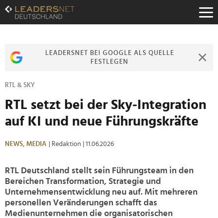
Zum
Inhalt
Zur
Fußzeilen-
Navigation
LEADERSNET BEI GOOGLE ALS QUELLE
Zur
FESTLEGEN
Hauptnavigation
RTL & SKY
RTL setzt bei der Sky-Integration
auf KI und neue Führungskräfte
NEWS,
MEDIA
| Redaktion
| 11.06.2026
RTL Deutschland stellt sein Führungsteam in den
Bereichen Transformation, Strategie und
Unternehmensentwicklung neu auf. Mit mehreren
personellen Veränderungen schafft das
Medienunternehmen die organisatorischen