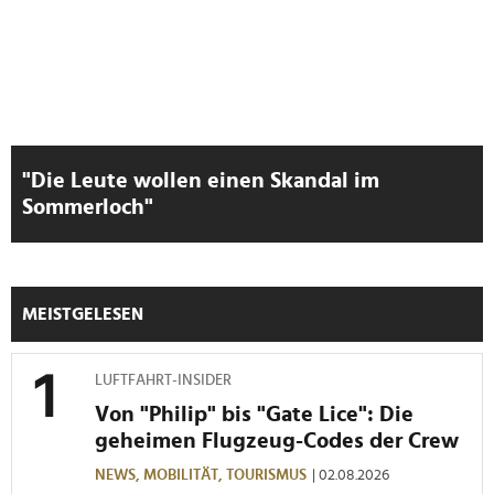
soziale Medien, Werbung und Analysen weiter. Unsere
Partner führen diese Informationen möglicherweise mit
weiteren Daten zusammen, die Sie ihnen bereitgestellt
haben oder die sie im Rahmen Ihrer Nutzung der Dienste
gesammelt haben.
"Die Leute wollen einen Skandal im
Sommerloch"
MEISTGELESEN
LUFTFAHRT-INSIDER
Von "Philip" bis "Gate Lice": Die
geheimen Flugzeug-Codes der Crew
NEWS,
MOBILITÄT,
TOURISMUS
| 02.08.2026