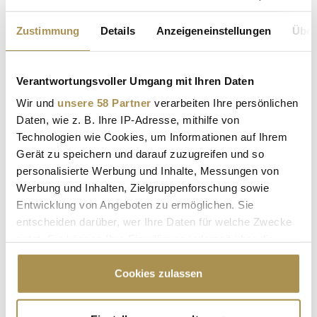
Kommentar:
*
Zustimmung
Details
Anzeigeneinstellungen
Über
Verantwortungsvoller Umgang mit Ihren Daten
Wir und
unsere 58 Partner
verarbeiten Ihre persönlichen
Daten, wie z. B. Ihre IP-Adresse, mithilfe von
Sicherheitscode bestätigen:
*
Technologien wie Cookies, um Informationen auf Ihrem
Gerät zu speichern und darauf zuzugreifen und so
personalisierte Werbung und Inhalte, Messungen von
Werbung und Inhalten, Zielgruppenforschung sowie
Entwicklung von Angeboten zu ermöglichen. Sie
entscheiden darüber, wer Ihre Daten für welche Zwecke
nutzt. Sie können Ihre Einwilligung jederzeit über die
Cookie-Erklärung oder durch Klicken auf das Privacy
* Pflichtfelder.
ABSENDEN
Trigger Symbol ändern oder widerrufen
Cookies zulassen
Wenn Sie es erlauben, würden wir auch gerne:
LEADERSNET.TV