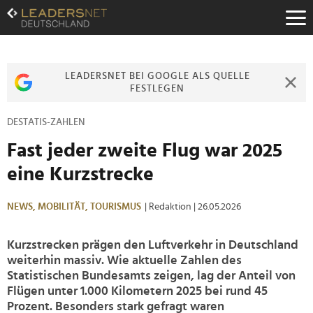
Zum
Inhalt
Zur
Fußzeilen-
Navigation
LEADERSNET BEI GOOGLE ALS QUELLE
Zur
FESTLEGEN
Hauptnavigation
DESTATIS-ZAHLEN
Fast jeder zweite Flug war 2025
eine Kurzstrecke
NEWS,
MOBILITÄT,
TOURISMUS
| Redaktion
| 26.05.2026
Kurzstrecken prägen den Luftverkehr in Deutschland
weiterhin massiv. Wie aktuelle Zahlen des
Statistischen Bundesamts zeigen, lag der Anteil von
Flügen unter 1.000 Kilometern 2025 bei rund 45
Prozent. Besonders stark gefragt waren