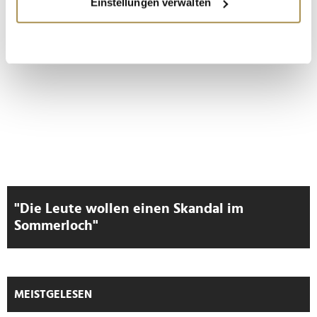
Einstellungen verwalten
Informationen über Ihre geografische Lage
erfassen, welche bis auf einige Meter genau sein
LAUTSCHALTEN
können
Ihr Gerät durch aktives Scannen nach
bestimmten Merkmalen (Fingerprinting) identifizieren
Erfahren Sie mehr darüber, wie Ihre persönlichen Daten
verarbeitet werden, und legen Sie Ihre Präferenzen im
Abschnitt Einzelheiten
fest.
Wir verwenden Cookies, um Inhalte und Anzeigen zu
personalisieren, Funktionen für soziale Medien anbieten
zu können und die Zugriffe auf unsere Website zu
"Die Leute wollen einen Skandal im
analysieren. Außerdem geben wir Informationen zu Ihrer
Sommerloch"
Verwendung unserer Website an unsere Partner für
soziale Medien, Werbung und Analysen weiter. Unsere
Partner führen diese Informationen möglicherweise mit
weiteren Daten zusammen, die Sie ihnen bereitgestellt
MEISTGELESEN
haben oder die sie im Rahmen Ihrer Nutzung der Dienste