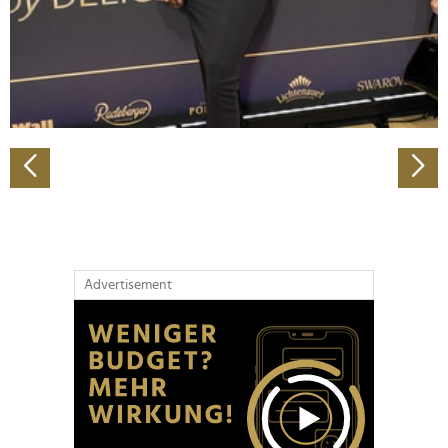
Wir verwenden Cookies, um Inhalte und Anzeigen zu
personalisieren, Funktionen für soziale Medien anbieten
zu können und die Zugriffe auf unsere Website zu
analysieren. Außerdem geben wir Informationen zu Ihrer
Verwendung unserer Website an unsere Partner für
soziale Medien, Werbung und Analysen weiter. Unsere
Partner führen diese Informationen möglicherweise mit
weiteren Daten zusammen, die Sie ihnen bereitgestellt
haben oder die sie im Rahmen Ihrer Nutzung der Dienste
gesammelt haben.
Advertisement