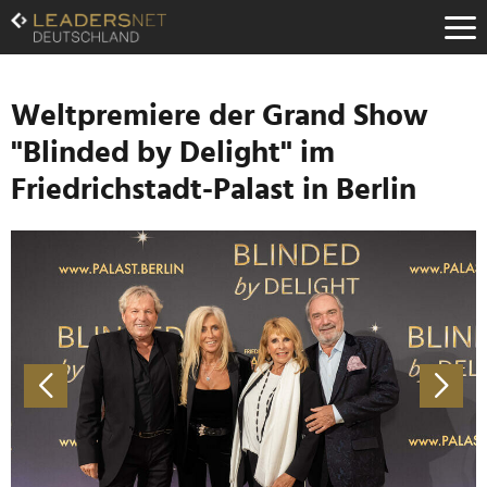
Zum
Inhalt
Zur
Fußzeilen-
Navigation
Weltpremiere der Grand Show
Zur
"Blinded by Delight" im
Hauptnavigation
Friedrichstadt-Palast in Berlin