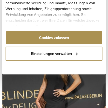
personalisierte Werbung und Inhalte, Messungen von
Werbung und Inhalten, Zielgruppenforschung sowie
Entwicklung von Angeboten zu ermöglichen. Sie
entscheiden darüber, wer Ihre Daten für welche Zwecke
nutzt. Sie können Ihre Einwilligung jederzeit über die
Cookie-Erklärung oder durch Klicken auf das Privacy
Trigger Symbol ändern oder widerrufen
Cookies zulassen
Wenn Sie es erlauben, würden wir auch gerne:
Einstellungen verwalten
Informationen über Ihre geografische Lage
erfassen, welche bis auf einige Meter genau sein
können
Ihr Gerät durch aktives Scannen nach
bestimmten Merkmalen (Fingerprinting) identifizieren
Erfahren Sie mehr darüber, wie Ihre persönlichen Daten
verarbeitet werden, und legen Sie Ihre Präferenzen im
Abschnitt Einzelheiten
fest.