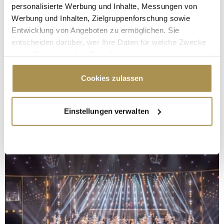
personalisierte Werbung und Inhalte, Messungen von
Werbung und Inhalten, Zielgruppenforschung sowie
Entwicklung von Angeboten zu ermöglichen. Sie
entscheiden darüber, wer Ihre Daten für welche Zwecke
nutzt. Sie können Ihre Einwilligung jederzeit über die
Cookie-Erklärung oder durch Klicken auf das Privacy
Trigger Symbol ändern oder widerrufen
Cookies zulassen
Wenn Sie es erlauben, würden wir auch gerne:
Einstellungen verwalten
Informationen über Ihre geografische Lage
erfassen, welche bis auf einige Meter genau sein
können
Ihr Gerät durch aktives Scannen nach
bestimmten Merkmalen (Fingerprinting) identifizieren
Erfahren Sie mehr darüber, wie Ihre persönlichen Daten
verarbeitet werden, und legen Sie Ihre Präferenzen im
Abschnitt Einzelheiten
fest.