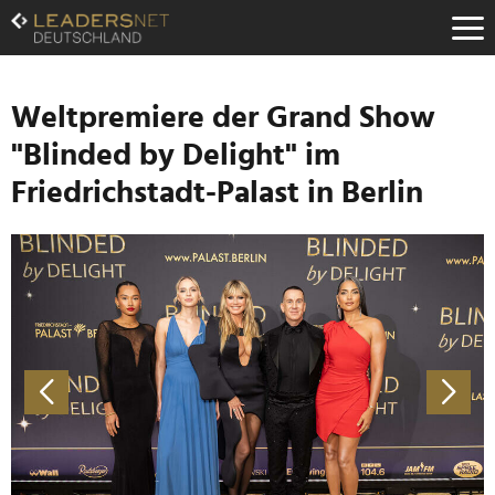
Zum
Inhalt
Zur
Fußzeilen-
Navigation
Weltpremiere der Grand Show
Zur
"Blinded by Delight" im
Hauptnavigation
Friedrichstadt-Palast in Berlin