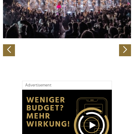
Wir verwenden Cookies, um Inhalte und Anzeigen zu
personalisieren, Funktionen für soziale Medien anbieten
zu können und die Zugriffe auf unsere Website zu
analysieren. Außerdem geben wir Informationen zu Ihrer
Verwendung unserer Website an unsere Partner für
soziale Medien, Werbung und Analysen weiter. Unsere
Partner führen diese Informationen möglicherweise mit
weiteren Daten zusammen, die Sie ihnen bereitgestellt
haben oder die sie im Rahmen Ihrer Nutzung der Dienste
gesammelt haben.
Advertisement