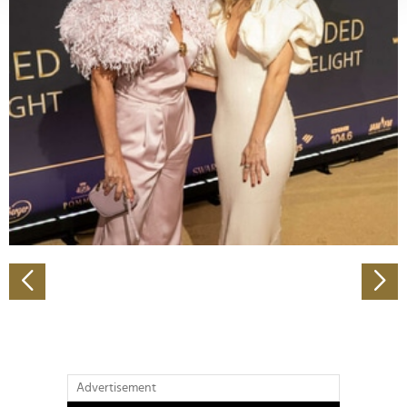
verarbeitet werden, und legen Sie Ihre Präferenzen im
Abschnitt Einzelheiten
fest.
Wir verwenden Cookies, um Inhalte und Anzeigen zu
personalisieren, Funktionen für soziale Medien anbieten
zu können und die Zugriffe auf unsere Website zu
analysieren. Außerdem geben wir Informationen zu Ihrer
Verwendung unserer Website an unsere Partner für
soziale Medien, Werbung und Analysen weiter. Unsere
Partner führen diese Informationen möglicherweise mit
weiteren Daten zusammen, die Sie ihnen bereitgestellt
haben oder die sie im Rahmen Ihrer Nutzung der Dienste
gesammelt haben.
Advertisement