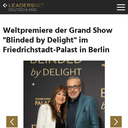
Zum
Inhalt
Zur
Fußzeilen-
Navigation
Weltpremiere der Grand Show
Zur
"Blinded by Delight" im
Hauptnavigation
Friedrichstadt-Palast in Berlin