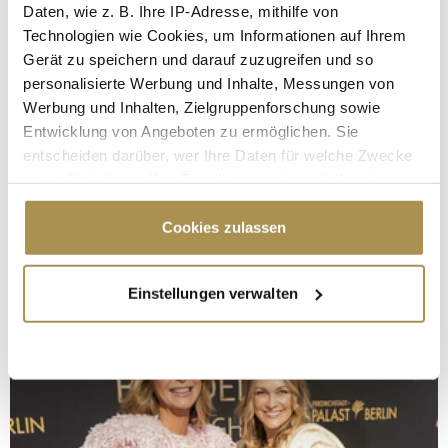
Daten, wie z. B. Ihre IP-Adresse, mithilfe von
Technologien wie Cookies, um Informationen auf Ihrem
Gerät zu speichern und darauf zuzugreifen und so
personalisierte Werbung und Inhalte, Messungen von
Werbung und Inhalten, Zielgruppenforschung sowie
Entwicklung von Angeboten zu ermöglichen. Sie
entscheiden darüber, wer Ihre Daten für welche Zwecke
nutzt. Sie können Ihre Einwilligung jederzeit über die
Cookie-Erklärung oder durch Klicken auf das Privacy
Trigger Symbol ändern oder widerrufen
Cookies zulassen
Wenn Sie es erlauben, würden wir auch gerne:
Einstellungen verwalten
Informationen über Ihre geografische Lage
erfassen, welche bis auf einige Meter genau sein
können
Ihr Gerät durch aktives Scannen nach
bestimmten Merkmalen (Fingerprinting) identifizieren
Erfahren Sie mehr darüber, wie Ihre persönlichen Daten