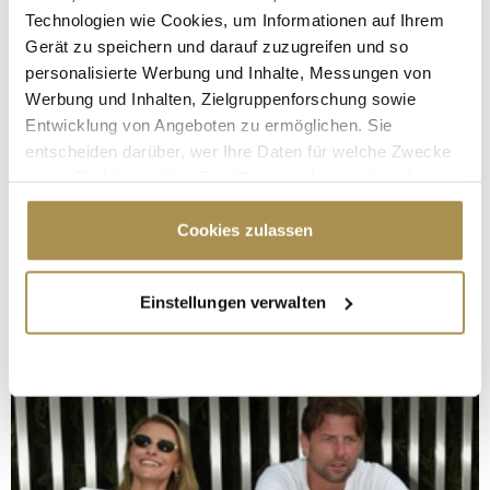
Technologien wie Cookies, um Informationen auf Ihrem
Gerät zu speichern und darauf zuzugreifen und so
personalisierte Werbung und Inhalte, Messungen von
Werbung und Inhalten, Zielgruppenforschung sowie
Entwicklung von Angeboten zu ermöglichen. Sie
entscheiden darüber, wer Ihre Daten für welche Zwecke
nutzt. Sie können Ihre Einwilligung jederzeit über die
Cookie-Erklärung oder durch Klicken auf das Privacy
Trigger Symbol ändern oder widerrufen
Cookies zulassen
Wenn Sie es erlauben, würden wir auch gerne:
Einstellungen verwalten
Informationen über Ihre geografische Lage
erfassen, welche bis auf einige Meter genau sein
können
Ihr Gerät durch aktives Scannen nach
bestimmten Merkmalen (Fingerprinting) identifizieren
Erfahren Sie mehr darüber, wie Ihre persönlichen Daten
verarbeitet werden, und legen Sie Ihre Präferenzen im