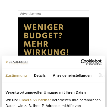
Advertisement
Zustimmung
Details
Anzeigeneinstellungen
Über
Verantwortungsvoller Umgang mit Ihren Daten
Wir und
unsere 58 Partner
verarbeiten Ihre persönlichen
Daten, wie z. B. Ihre IP-Adresse, mithilfe von