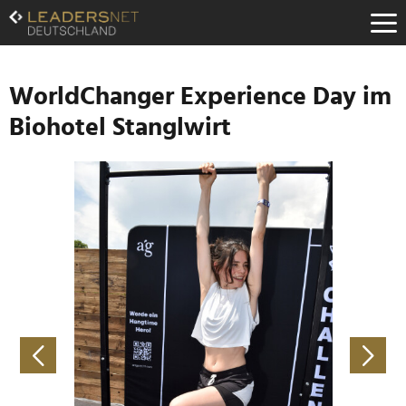
Zum
Inhalt
Zur
Fußzeilen-
Navigation
WorldChanger Experience Day im
Zur
Biohotel Stanglwirt
Hauptnavigation