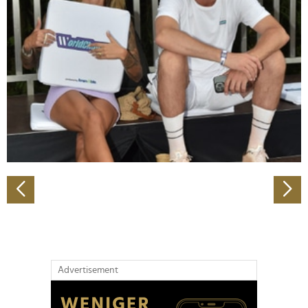
Abschnitt Einzelheiten
fest.
Wir verwenden Cookies, um Inhalte und Anzeigen zu
personalisieren, Funktionen für soziale Medien anbieten
zu können und die Zugriffe auf unsere Website zu
analysieren. Außerdem geben wir Informationen zu Ihrer
Verwendung unserer Website an unsere Partner für
soziale Medien, Werbung und Analysen weiter. Unsere
Partner führen diese Informationen möglicherweise mit
weiteren Daten zusammen, die Sie ihnen bereitgestellt
haben oder die sie im Rahmen Ihrer Nutzung der Dienste
gesammelt haben.
Advertisement