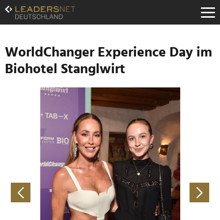
Zum
Inhalt
Zur
Fußzeilen-
Navigation
WorldChanger Experience Day im
Zur
Biohotel Stanglwirt
Hauptnavigation