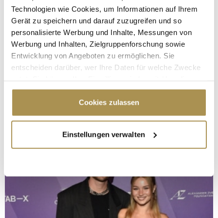
Technologien wie Cookies, um Informationen auf Ihrem
Gerät zu speichern und darauf zuzugreifen und so
personalisierte Werbung und Inhalte, Messungen von
Werbung und Inhalten, Zielgruppenforschung sowie
Entwicklung von Angeboten zu ermöglichen. Sie
entscheiden darüber, wer Ihre Daten für welche Zwecke
nutzt. Sie können Ihre Einwilligung jederzeit über die
Cookie-Erklärung oder durch Klicken auf das Privacy
Trigger Symbol ändern oder widerrufen
Cookies zulassen
Wenn Sie es erlauben, würden wir auch gerne:
Einstellungen verwalten
Informationen über Ihre geografische Lage
erfassen, welche bis auf einige Meter genau sein
können
Ihr Gerät durch aktives Scannen nach
bestimmten Merkmalen (Fingerprinting) identifizieren
Erfahren Sie mehr darüber, wie Ihre persönlichen Daten
verarbeitet werden, und legen Sie Ihre Präferenzen im