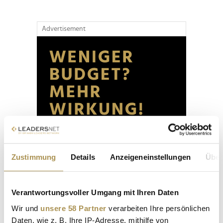
Advertisement
Zustimmung
Details
Anzeigeneinstellungen
Über
Verantwortungsvoller Umgang mit Ihren Daten
Wir und
unsere 58 Partner
verarbeiten Ihre persönlichen
Daten, wie z. B. Ihre IP-Adresse, mithilfe von