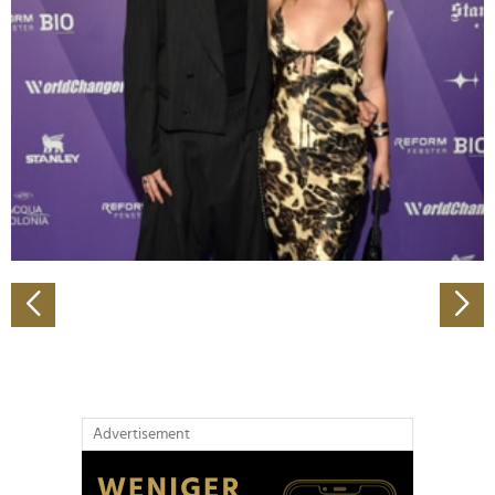
Abschnitt Einzelheiten
fest.
Wir verwenden Cookies, um Inhalte und Anzeigen zu
personalisieren, Funktionen für soziale Medien anbieten
zu können und die Zugriffe auf unsere Website zu
analysieren. Außerdem geben wir Informationen zu Ihrer
Verwendung unserer Website an unsere Partner für
soziale Medien, Werbung und Analysen weiter. Unsere
Partner führen diese Informationen möglicherweise mit
weiteren Daten zusammen, die Sie ihnen bereitgestellt
haben oder die sie im Rahmen Ihrer Nutzung der Dienste
gesammelt haben.
Advertisement