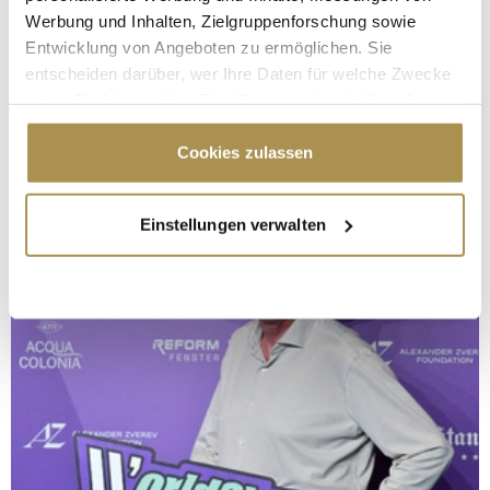
Werbung und Inhalten, Zielgruppenforschung sowie
Entwicklung von Angeboten zu ermöglichen. Sie
entscheiden darüber, wer Ihre Daten für welche Zwecke
nutzt. Sie können Ihre Einwilligung jederzeit über die
Cookie-Erklärung oder durch Klicken auf das Privacy
Trigger Symbol ändern oder widerrufen
Cookies zulassen
Wenn Sie es erlauben, würden wir auch gerne:
Einstellungen verwalten
Informationen über Ihre geografische Lage
erfassen, welche bis auf einige Meter genau sein
können
Ihr Gerät durch aktives Scannen nach
bestimmten Merkmalen (Fingerprinting) identifizieren
Erfahren Sie mehr darüber, wie Ihre persönlichen Daten
verarbeitet werden, und legen Sie Ihre Präferenzen im
Abschnitt Einzelheiten
fest.
Wir verwenden Cookies, um Inhalte und Anzeigen zu