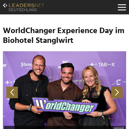
Zum
Inhalt
Zur
Fußzeilen-
Navigation
WorldChanger Experience Day im
Zur
Biohotel Stanglwirt
Hauptnavigation