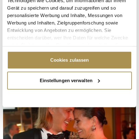
Technologien wie Cookies, um Informationen auf Ihrem
Gerät zu speichern und darauf zuzugreifen und so
personalisierte Werbung und Inhalte, Messungen von
Werbung und Inhalten, Zielgruppenforschung sowie
Entwicklung von Angeboten zu ermöglichen. Sie
entscheiden darüber, wer Ihre Daten für welche Zwecke
nutzt. Sie können Ihre Einwilligung jederzeit über die
Cookie-Erklärung oder durch Klicken auf das Privacy
Trigger Symbol ändern oder widerrufen
Cookies zulassen
Wenn Sie es erlauben, würden wir auch gerne:
Einstellungen verwalten
Informationen über Ihre geografische Lage
erfassen, welche bis auf einige Meter genau sein
können
Ihr Gerät durch aktives Scannen nach
bestimmten Merkmalen (Fingerprinting) identifizieren
Erfahren Sie mehr darüber, wie Ihre persönlichen Daten
verarbeitet werden, und legen Sie Ihre Präferenzen im
Abschnitt Einzelheiten
fest.