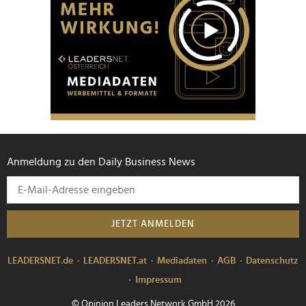
Anmeldung zu den Daily Business News
JETZT ANMELDEN
LEADERSNET.de
LEADERSNET.at
Mediadaten
AGB
Datenschutz
Impressum
© Opinion Leaders Network GmbH 2026