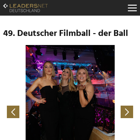
Zum
Inhalt
Zur
Fußzeilen-
Navigation
49. Deutscher Filmball - der Ball
Zur
Hauptnavigation