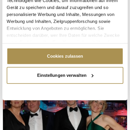
Technologien wie Cookies, um Informationen auf Ihrem
Gerät zu speichern und darauf zuzugreifen und so
personalisierte Werbung und Inhalte, Messungen von
Werbung und Inhalten, Zielgruppenforschung sowie
Entwicklung von Angeboten zu ermöglichen. Sie
entscheiden darüber, wer Ihre Daten für welche Zwecke
nutzt. Sie können Ihre Einwilligung jederzeit über die
Cookie-Erklärung oder durch Klicken auf das Privacy
Trigger Symbol ändern oder widerrufen
Cookies zulassen
Wenn Sie es erlauben, würden wir auch gerne:
Einstellungen verwalten
Informationen über Ihre geografische Lage
erfassen, welche bis auf einige Meter genau sein
können
Ihr Gerät durch aktives Scannen nach
bestimmten Merkmalen (Fingerprinting) identifizieren
Erfahren Sie mehr darüber, wie Ihre persönlichen Daten
verarbeitet werden, und legen Sie Ihre Präferenzen im
Abschnitt Einzelheiten
fest.