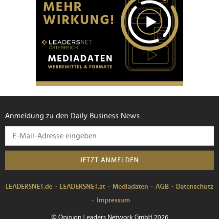
Anmeldung zu den Daily Business News
JETZT ANMELDEN
LEADERSNET.de
LEADERSNET.at
Mediadaten
AGB
Datenschutz
Impressum
© Opinion Leaders Network GmbH 2026