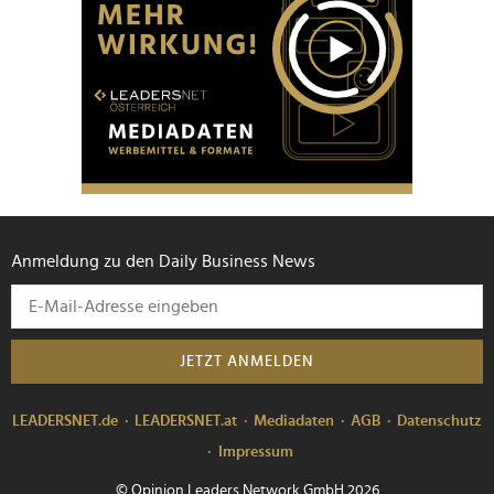
Anmeldung zu den Daily Business News
JETZT ANMELDEN
LEADERSNET.de
LEADERSNET.at
Mediadaten
AGB
Datenschutz
Impressum
© Opinion Leaders Network GmbH 2026