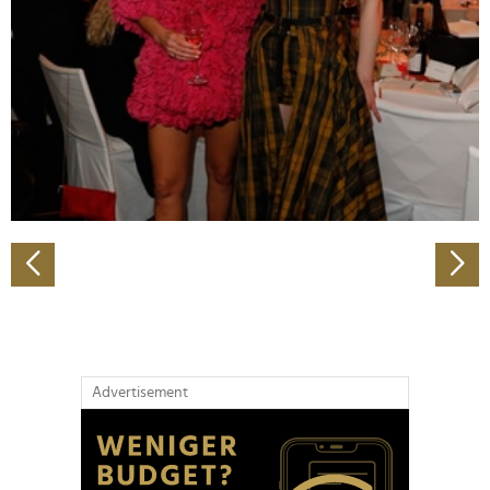
Wir verwenden Cookies, um Inhalte und Anzeigen zu
personalisieren, Funktionen für soziale Medien anbieten
zu können und die Zugriffe auf unsere Website zu
analysieren. Außerdem geben wir Informationen zu Ihrer
Verwendung unserer Website an unsere Partner für
soziale Medien, Werbung und Analysen weiter. Unsere
Partner führen diese Informationen möglicherweise mit
weiteren Daten zusammen, die Sie ihnen bereitgestellt
haben oder die sie im Rahmen Ihrer Nutzung der Dienste
gesammelt haben.
Advertisement