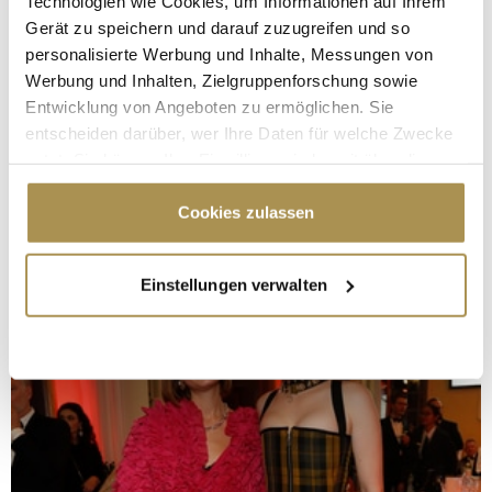
Technologien wie Cookies, um Informationen auf Ihrem
Gerät zu speichern und darauf zuzugreifen und so
personalisierte Werbung und Inhalte, Messungen von
Werbung und Inhalten, Zielgruppenforschung sowie
Entwicklung von Angeboten zu ermöglichen. Sie
entscheiden darüber, wer Ihre Daten für welche Zwecke
nutzt. Sie können Ihre Einwilligung jederzeit über die
Cookie-Erklärung oder durch Klicken auf das Privacy
Trigger Symbol ändern oder widerrufen
Cookies zulassen
Wenn Sie es erlauben, würden wir auch gerne:
Einstellungen verwalten
Informationen über Ihre geografische Lage
erfassen, welche bis auf einige Meter genau sein
können
Ihr Gerät durch aktives Scannen nach
bestimmten Merkmalen (Fingerprinting) identifizieren
Erfahren Sie mehr darüber, wie Ihre persönlichen Daten
verarbeitet werden, und legen Sie Ihre Präferenzen im
Abschnitt Einzelheiten
fest.