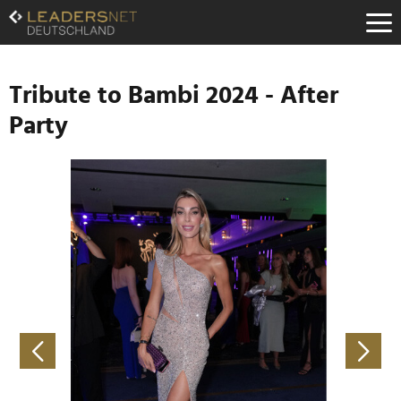
Zum
Inhalt
Zur
Fußzeilen-
Navigation
Tribute to Bambi 2024 - After
Zur
Party
Hauptnavigation