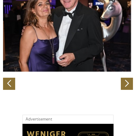
Abschnitt Einzelheiten
fest.
Wir verwenden Cookies, um Inhalte und Anzeigen zu
personalisieren, Funktionen für soziale Medien anbieten
zu können und die Zugriffe auf unsere Website zu
analysieren. Außerdem geben wir Informationen zu Ihrer
Verwendung unserer Website an unsere Partner für
soziale Medien, Werbung und Analysen weiter. Unsere
Partner führen diese Informationen möglicherweise mit
weiteren Daten zusammen, die Sie ihnen bereitgestellt
haben oder die sie im Rahmen Ihrer Nutzung der Dienste
gesammelt haben.
Advertisement