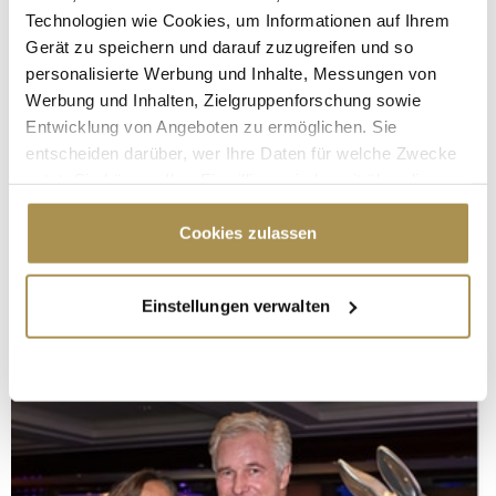
Technologien wie Cookies, um Informationen auf Ihrem
Gerät zu speichern und darauf zuzugreifen und so
personalisierte Werbung und Inhalte, Messungen von
Werbung und Inhalten, Zielgruppenforschung sowie
Entwicklung von Angeboten zu ermöglichen. Sie
entscheiden darüber, wer Ihre Daten für welche Zwecke
nutzt. Sie können Ihre Einwilligung jederzeit über die
Cookie-Erklärung oder durch Klicken auf das Privacy
Trigger Symbol ändern oder widerrufen
Cookies zulassen
Wenn Sie es erlauben, würden wir auch gerne:
Einstellungen verwalten
Informationen über Ihre geografische Lage
erfassen, welche bis auf einige Meter genau sein
können
Ihr Gerät durch aktives Scannen nach
bestimmten Merkmalen (Fingerprinting) identifizieren
Erfahren Sie mehr darüber, wie Ihre persönlichen Daten
verarbeitet werden, und legen Sie Ihre Präferenzen im