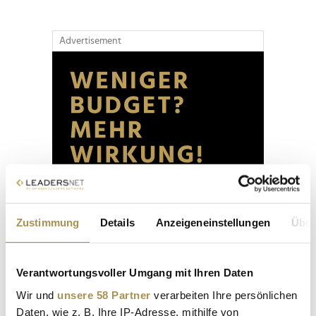
Advertisement
Zustimmung
Details
Anzeigeneinstellungen
Über
Verantwortungsvoller Umgang mit Ihren Daten
Wir und
unsere 58 Partner
verarbeiten Ihre persönlichen
Daten, wie z. B. Ihre IP-Adresse, mithilfe von