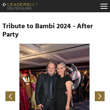
Zum
Inhalt
Zur
Fußzeilen-
Navigation
Tribute to Bambi 2024 - After
Zur
Party
Hauptnavigation