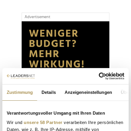
Advertisement
Zustimmung
Details
Anzeigeneinstellungen
Über
Verantwortungsvoller Umgang mit Ihren Daten
Wir und
unsere 58 Partner
verarbeiten Ihre persönlichen
Daten, wie z. B. Ihre IP-Adresse, mithilfe von