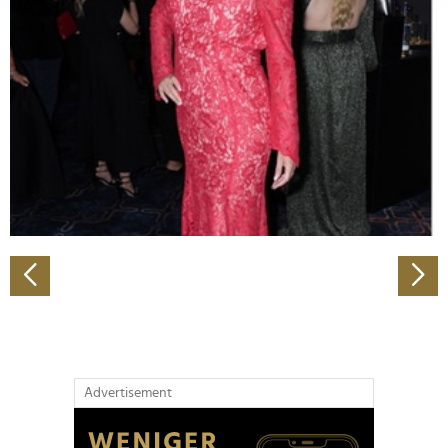
Abschnitt Einzelheiten
fest.
Wir verwenden Cookies, um Inhalte und Anzeigen zu
personalisieren, Funktionen für soziale Medien anbieten
zu können und die Zugriffe auf unsere Website zu
analysieren. Außerdem geben wir Informationen zu Ihrer
Verwendung unserer Website an unsere Partner für
soziale Medien, Werbung und Analysen weiter. Unsere
Partner führen diese Informationen möglicherweise mit
weiteren Daten zusammen, die Sie ihnen bereitgestellt
haben oder die sie im Rahmen Ihrer Nutzung der Dienste
gesammelt haben.
Advertisement