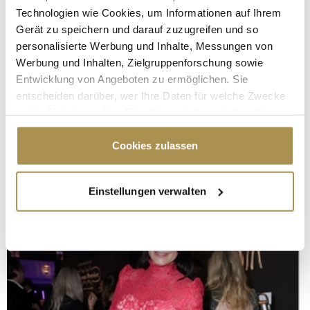
Technologien wie Cookies, um Informationen auf Ihrem
Gerät zu speichern und darauf zuzugreifen und so
personalisierte Werbung und Inhalte, Messungen von
Werbung und Inhalten, Zielgruppenforschung sowie
Entwicklung von Angeboten zu ermöglichen. Sie
entscheiden darüber, wer Ihre Daten für welche Zwecke
nutzt. Sie können Ihre Einwilligung jederzeit über die
Cookie-Erklärung oder durch Klicken auf das Privacy
Trigger Symbol ändern oder widerrufen
Cookies zulassen
Wenn Sie es erlauben, würden wir auch gerne:
Einstellungen verwalten
Informationen über Ihre geografische Lage
erfassen, welche bis auf einige Meter genau sein
können
Ihr Gerät durch aktives Scannen nach
bestimmten Merkmalen (Fingerprinting) identifizieren
Erfahren Sie mehr darüber, wie Ihre persönlichen Daten
verarbeitet werden, und legen Sie Ihre Präferenzen im