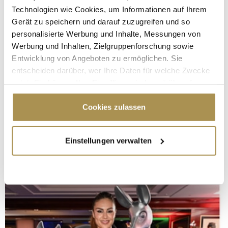
Technologien wie Cookies, um Informationen auf Ihrem
Gerät zu speichern und darauf zuzugreifen und so
personalisierte Werbung und Inhalte, Messungen von
Werbung und Inhalten, Zielgruppenforschung sowie
Entwicklung von Angeboten zu ermöglichen. Sie
entscheiden darüber, wer Ihre Daten für welche Zwecke
nutzt. Sie können Ihre Einwilligung jederzeit über die
Cookie-Erklärung oder durch Klicken auf das Privacy
Trigger Symbol ändern oder widerrufen
Cookies zulassen
Wenn Sie es erlauben, würden wir auch gerne:
Einstellungen verwalten
Informationen über Ihre geografische Lage
erfassen, welche bis auf einige Meter genau sein
können
Ihr Gerät durch aktives Scannen nach
bestimmten Merkmalen (Fingerprinting) identifizieren
Erfahren Sie mehr darüber, wie Ihre persönlichen Daten
verarbeitet werden, und legen Sie Ihre Präferenzen im