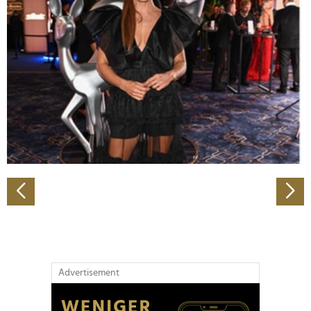
Abschnitt Einzelheiten
fest.
Wir verwenden Cookies, um Inhalte und Anzeigen zu
personalisieren, Funktionen für soziale Medien anbieten
zu können und die Zugriffe auf unsere Website zu
analysieren. Außerdem geben wir Informationen zu Ihrer
Verwendung unserer Website an unsere Partner für
soziale Medien, Werbung und Analysen weiter. Unsere
Partner führen diese Informationen möglicherweise mit
weiteren Daten zusammen, die Sie ihnen bereitgestellt
haben oder die sie im Rahmen Ihrer Nutzung der Dienste
gesammelt haben.
Advertisement