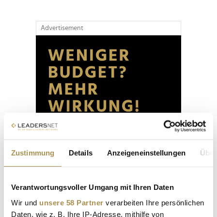
Advertisement
Zustimmung
Details
Anzeigeneinstellungen
Über
Verantwortungsvoller Umgang mit Ihren Daten
Wir und
unsere 58 Partner
verarbeiten Ihre persönlichen
Daten, wie z. B. Ihre IP-Adresse, mithilfe von