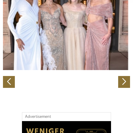
Abschnitt Einzelheiten
fest.
Wir verwenden Cookies, um Inhalte und Anzeigen zu
personalisieren, Funktionen für soziale Medien anbieten
zu können und die Zugriffe auf unsere Website zu
analysieren. Außerdem geben wir Informationen zu Ihrer
Verwendung unserer Website an unsere Partner für
soziale Medien, Werbung und Analysen weiter. Unsere
Partner führen diese Informationen möglicherweise mit
weiteren Daten zusammen, die Sie ihnen bereitgestellt
haben oder die sie im Rahmen Ihrer Nutzung der Dienste
gesammelt haben.
Advertisement