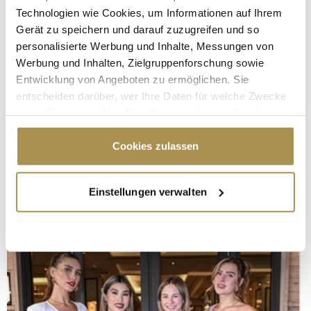
Technologien wie Cookies, um Informationen auf Ihrem
Gerät zu speichern und darauf zuzugreifen und so
personalisierte Werbung und Inhalte, Messungen von
Werbung und Inhalten, Zielgruppenforschung sowie
Entwicklung von Angeboten zu ermöglichen. Sie
entscheiden darüber, wer Ihre Daten für welche Zwecke
nutzt. Sie können Ihre Einwilligung jederzeit über die
Cookie-Erklärung oder durch Klicken auf das Privacy
Trigger Symbol ändern oder widerrufen
Cookies zulassen
Wenn Sie es erlauben, würden wir auch gerne:
Einstellungen verwalten
Informationen über Ihre geografische Lage
erfassen, welche bis auf einige Meter genau sein
können
Ihr Gerät durch aktives Scannen nach
bestimmten Merkmalen (Fingerprinting) identifizieren
Erfahren Sie mehr darüber, wie Ihre persönlichen Daten
verarbeitet werden, und legen Sie Ihre Präferenzen im