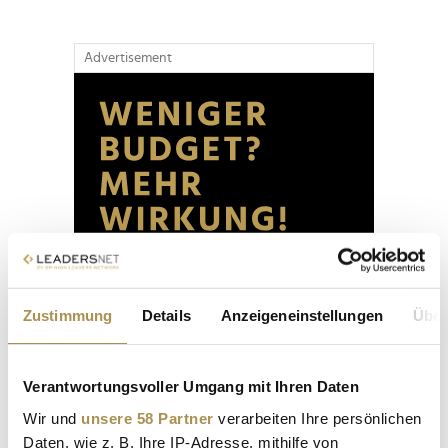
Advertisement
Zustimmung
Details
Anzeigeneinstellungen
Über
Verantwortungsvoller Umgang mit Ihren Daten
Wir und
unsere 58 Partner
verarbeiten Ihre persönlichen
Daten, wie z. B. Ihre IP-Adresse, mithilfe von