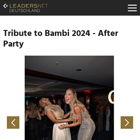
Zum
Inhalt
Zur
Fußzeilen-
Navigation
Tribute to Bambi 2024 - After
Zur
Party
Hauptnavigation