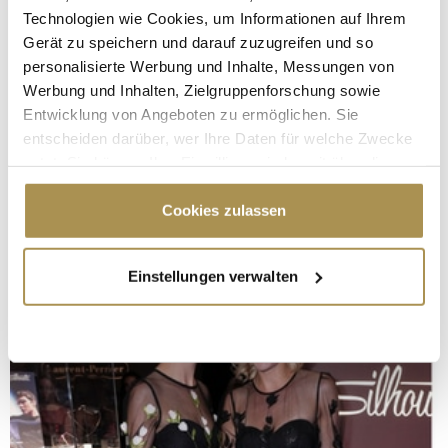
Technologien wie Cookies, um Informationen auf Ihrem
Gerät zu speichern und darauf zuzugreifen und so
personalisierte Werbung und Inhalte, Messungen von
Werbung und Inhalten, Zielgruppenforschung sowie
Entwicklung von Angeboten zu ermöglichen. Sie
entscheiden darüber, wer Ihre Daten für welche Zwecke
nutzt. Sie können Ihre Einwilligung jederzeit über die
Cookie-Erklärung oder durch Klicken auf das Privacy
Trigger Symbol ändern oder widerrufen
Cookies zulassen
Wenn Sie es erlauben, würden wir auch gerne:
Einstellungen verwalten
Informationen über Ihre geografische Lage
erfassen, welche bis auf einige Meter genau sein
können
Ihr Gerät durch aktives Scannen nach
bestimmten Merkmalen (Fingerprinting) identifizieren
Erfahren Sie mehr darüber, wie Ihre persönlichen Daten
verarbeitet werden, und legen Sie Ihre Präferenzen im