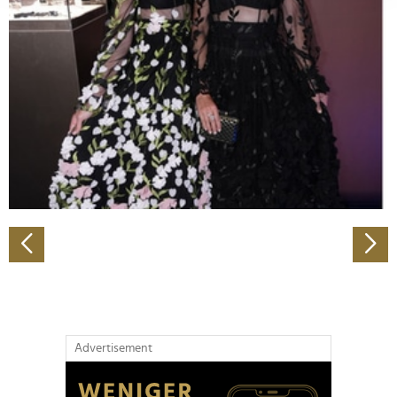
Abschnitt Einzelheiten
fest.
Wir verwenden Cookies, um Inhalte und Anzeigen zu
personalisieren, Funktionen für soziale Medien anbieten
zu können und die Zugriffe auf unsere Website zu
analysieren. Außerdem geben wir Informationen zu Ihrer
Verwendung unserer Website an unsere Partner für
soziale Medien, Werbung und Analysen weiter. Unsere
Partner führen diese Informationen möglicherweise mit
weiteren Daten zusammen, die Sie ihnen bereitgestellt
haben oder die sie im Rahmen Ihrer Nutzung der Dienste
gesammelt haben.
Advertisement