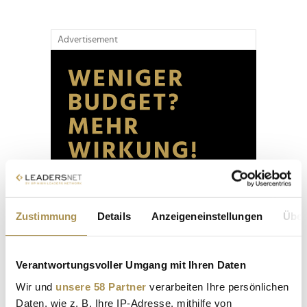
Advertisement
Zustimmung
Details
Anzeigeneinstellungen
Über
Verantwortungsvoller Umgang mit Ihren Daten
Wir und
unsere 58 Partner
verarbeiten Ihre persönlichen
Daten, wie z. B. Ihre IP-Adresse, mithilfe von