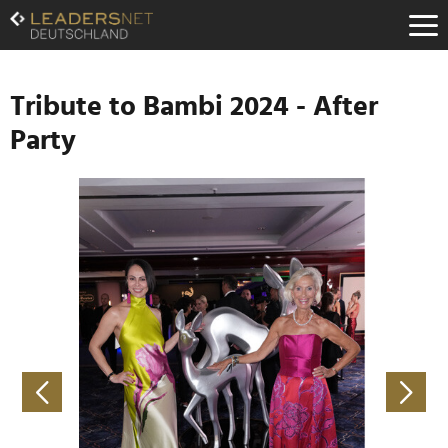
Zum
Inhalt
Zur
Fußzeilen-
Navigation
Tribute to Bambi 2024 - After
Zur
Party
Hauptnavigation