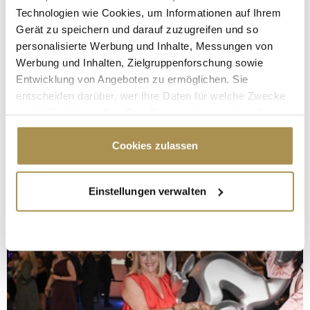
Technologien wie Cookies, um Informationen auf Ihrem
Gerät zu speichern und darauf zuzugreifen und so
personalisierte Werbung und Inhalte, Messungen von
Werbung und Inhalten, Zielgruppenforschung sowie
Entwicklung von Angeboten zu ermöglichen. Sie
entscheiden darüber, wer Ihre Daten für welche Zwecke
nutzt. Sie können Ihre Einwilligung jederzeit über die
Cookie-Erklärung oder durch Klicken auf das Privacy
Trigger Symbol ändern oder widerrufen
Cookies zulassen
Wenn Sie es erlauben, würden wir auch gerne:
Einstellungen verwalten
Informationen über Ihre geografische Lage
erfassen, welche bis auf einige Meter genau sein
können
Ihr Gerät durch aktives Scannen nach
bestimmten Merkmalen (Fingerprinting) identifizieren
Erfahren Sie mehr darüber, wie Ihre persönlichen Daten
verarbeitet werden, und legen Sie Ihre Präferenzen im