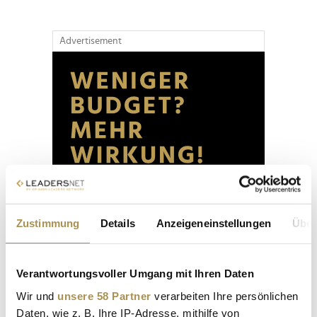
Advertisement
Zustimmung
Details
Anzeigeneinstellungen
Über
Verantwortungsvoller Umgang mit Ihren Daten
Wir und
unsere 58 Partner
verarbeiten Ihre persönlichen
Daten, wie z. B. Ihre IP-Adresse, mithilfe von