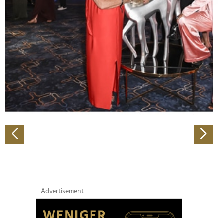
Abschnitt Einzelheiten
fest.
Wir verwenden Cookies, um Inhalte und Anzeigen zu
personalisieren, Funktionen für soziale Medien anbieten
zu können und die Zugriffe auf unsere Website zu
analysieren. Außerdem geben wir Informationen zu Ihrer
Verwendung unserer Website an unsere Partner für
soziale Medien, Werbung und Analysen weiter. Unsere
Partner führen diese Informationen möglicherweise mit
weiteren Daten zusammen, die Sie ihnen bereitgestellt
haben oder die sie im Rahmen Ihrer Nutzung der Dienste
gesammelt haben.
Advertisement