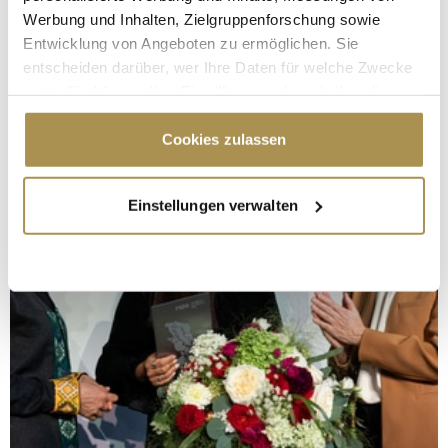
Werbung und Inhalten, Zielgruppenforschung sowie
Entwicklung von Angeboten zu ermöglichen. Sie
entscheiden darüber, wer Ihre Daten für welche Zwecke
nutzt. Sie können Ihre Einwilligung jederzeit über die
Cookie-Erklärung oder durch Klicken auf das Privacy
Trigger Symbol ändern oder widerrufen
Cookies zulassen
Wenn Sie es erlauben, würden wir auch gerne:
Einstellungen verwalten
Informationen über Ihre geografische Lage
erfassen, welche bis auf einige Meter genau sein
können
Ihr Gerät durch aktives Scannen nach
bestimmten Merkmalen (Fingerprinting) identifizieren
Erfahren Sie mehr darüber, wie Ihre persönlichen Daten
verarbeitet werden, und legen Sie Ihre Präferenzen im
Abschnitt Einzelheiten
fest.
Wir verwenden Cookies, um Inhalte und Anzeigen zu