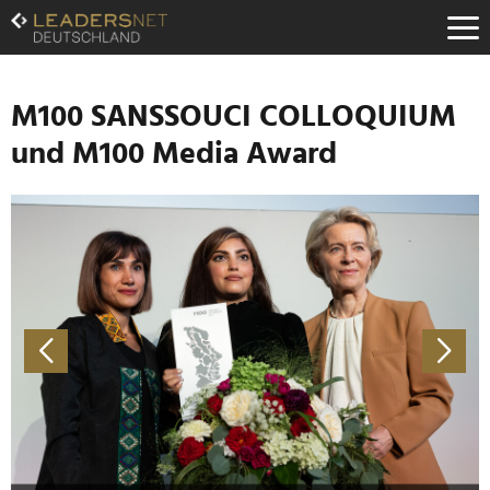
Zum
Inhalt
Zur
Fußzeilen-
Navigation
M100 SANSSOUCI COLLOQUIUM
Zur
und M100 Media Award
Hauptnavigation