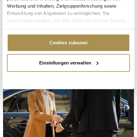
Werbung und Inhalten, Zielgruppenforschung sowie
Entwicklung von Angeboten zu ermöglichen. Sie
entscheiden darüber, wer Ihre Daten für welche Zwecke
nutzt. Sie können Ihre Einwilligung jederzeit über die
Cookie-Erklärung oder durch Klicken auf das Privacy
Trigger Symbol ändern oder widerrufen
Cookies zulassen
Wenn Sie es erlauben, würden wir auch gerne:
Einstellungen verwalten
Informationen über Ihre geografische Lage
erfassen, welche bis auf einige Meter genau sein
können
Ihr Gerät durch aktives Scannen nach
bestimmten Merkmalen (Fingerprinting) identifizieren
Erfahren Sie mehr darüber, wie Ihre persönlichen Daten
verarbeitet werden, und legen Sie Ihre Präferenzen im
Abschnitt Einzelheiten
fest.
Wir verwenden Cookies, um Inhalte und Anzeigen zu