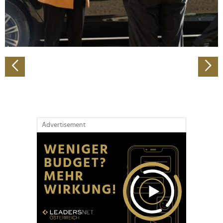
personalisieren, Funktionen für soziale Medien anbieten
zu können und die Zugriffe auf unsere Website zu
analysieren. Außerdem geben wir Informationen zu Ihrer
Verwendung unserer Website an unsere Partner für
soziale Medien, Werbung und Analysen weiter. Unsere
Partner führen diese Informationen möglicherweise mit
weiteren Daten zusammen, die Sie ihnen bereitgestellt
haben oder die sie im Rahmen Ihrer Nutzung der Dienste
gesammelt haben.
Advertisement