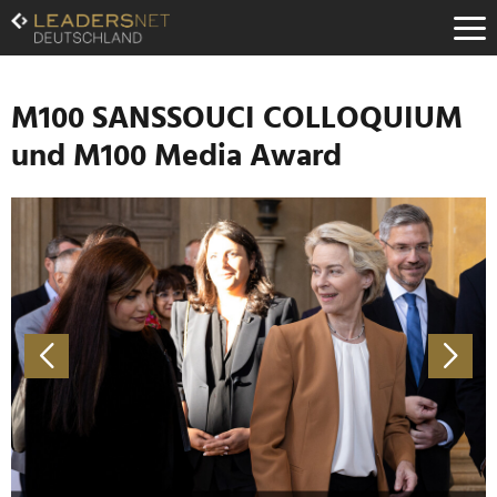
Zum
Inhalt
Zur
Fußzeilen-
Navigation
M100 SANSSOUCI COLLOQUIUM
Zur
und M100 Media Award
Hauptnavigation