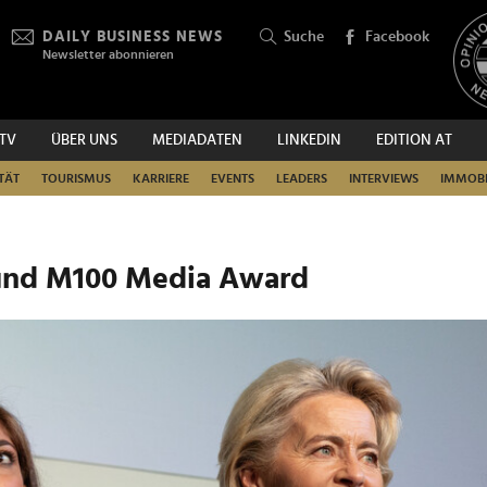
DAILY BUSINESS NEWS
Suche
Facebook
Newsletter abonnieren
.TV
ÜBER UNS
MEDIADATEN
LINKEDIN
EDITION AT
SUCHEN
TÄT
TOURISMUS
KARRIERE
EVENTS
LEADERS
INTERVIEWS
IMMOBI
nd M100 Media Award