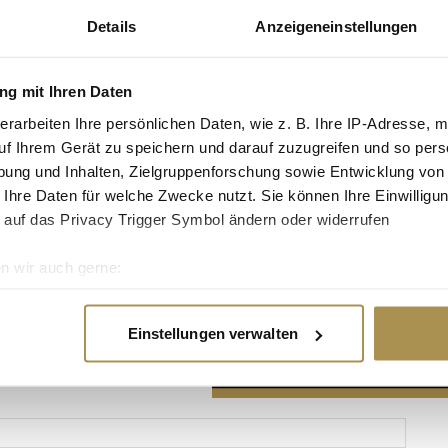
Details
Anzeigeneinstellungen
g mit Ihren Daten
erarbeiten Ihre persönlichen Daten, wie z. B. Ihre IP-Adresse, m
Advertisement
uf Ihrem Gerät zu speichern und darauf zuzugreifen und so pers
ung und Inhalten, Zielgruppenforschung sowie Entwicklung von
 Ihre Daten für welche Zwecke nutzt. Sie können Ihre Einwilligun
 auf das Privacy Trigger Symbol ändern oder widerrufen
n wir auch gerne:
re geografische Lage erfassen, welche bis auf einige Meter gen
es Scannen nach bestimmten Merkmalen (Fingerprinting) identifi
Einstellungen verwalten
ie Ihre persönlichen Daten verarbeitet werden, und legen Sie I
nhalte und Anzeigen zu personalisieren, Funktionen für soziale
Website zu analysieren. Außerdem geben wir Informationen zu I