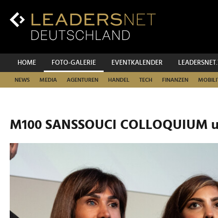
Zum
Inhalt
Zur
Fußzeilen-
Navigation
Zur
HOME
FOTO-GALERIE
EVENTKALENDER
LEADERSNET
Hauptnavigation
NEWS
MEDIA
AGENTUREN
HANDEL
TECH
FINANZEN
MOBILI
M100 SANSSOUCI COLLOQUIUM u