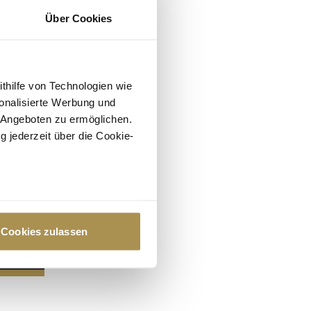
Über Cookies
ithilfe von Technologien wie
onalisierte Werbung und
 Angeboten zu ermöglichen.
g jederzeit über die Cookie-
au sein können
zieren
Cookies zulassen
hre Präferenzen im
Abschnitt
 Medien anbieten zu können
hrer Verwendung unserer