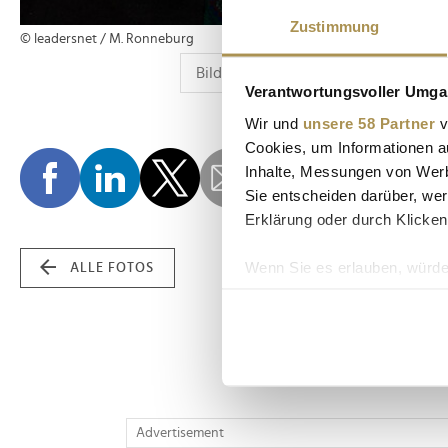
Zustimmung
© leadersnet / M. Ronneburg
Verantwortungsvoller Umgan
Wir und
unsere 58 Partner
v
Cookies, um Informationen a
Inhalte, Messungen von Werb
Sie entscheiden darüber, wer
Erklärung oder durch Klicken
Wenn Sie es erlauben, würde
ALLE FOTOS
Informationen über Ih
Ihr Gerät durch aktiv
Erfahren Sie mehr darüber, w
Einzelheiten
fest.
Wir verwenden Cookies, um I
Advertisement
und die Zugriffe auf unsere 