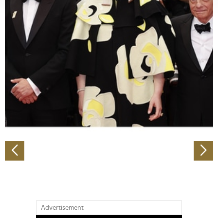
verarbeitet werden, und legen Sie Ihre Präferenzen im
Abschnitt Einzelheiten
fest.
Wir verwenden Cookies, um Inhalte und Anzeigen zu
personalisieren, Funktionen für soziale Medien anbieten
zu können und die Zugriffe auf unsere Website zu
analysieren. Außerdem geben wir Informationen zu Ihrer
Verwendung unserer Website an unsere Partner für
soziale Medien, Werbung und Analysen weiter. Unsere
Partner führen diese Informationen möglicherweise mit
weiteren Daten zusammen, die Sie ihnen bereitgestellt
haben oder die sie im Rahmen Ihrer Nutzung der Dienste
gesammelt haben.
Advertisement