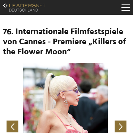
Zum
Inhalt
Zur
Fußzeilen-
Navigation
76. Internationale Filmfestspiele
Zur
von Cannes - Premiere „Killers of
Hauptnavigation
the Flower Moon“