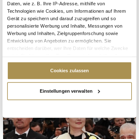
Daten, wie z. B. Ihre IP-Adresse, mithilfe von
Technologien wie Cookies, um Informationen auf Ihrem
Gerät zu speichern und darauf zuzugreifen und so
personalisierte Werbung und Inhalte, Messungen von
Werbung und Inhalten, Zielgruppenforschung sowie
Entwicklung von Angeboten zu ermöglichen. Sie
entscheiden darüber, wer Ihre Daten für welche Zwecke
nutzt. Sie können Ihre Einwilligung jederzeit über die
Cookie-Erklärung oder durch Klicken auf das Privacy
Trigger Symbol ändern oder widerrufen
Cookies zulassen
Wenn Sie es erlauben, würden wir auch gerne:
Einstellungen verwalten
Informationen über Ihre geografische Lage
erfassen, welche bis auf einige Meter genau sein
können
Ihr Gerät durch aktives Scannen nach
bestimmten Merkmalen (Fingerprinting) identifizieren
Erfahren Sie mehr darüber, wie Ihre persönlichen Daten