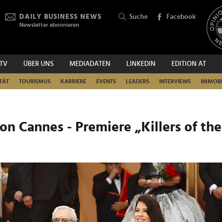
DAILY BUSINESS NEWS
Suche
Facebook
Newsletter abonnieren
.TV
ÜBER UNS
MEDIADATEN
LINKEDIN
EDITION AT
SUCHEN
TÄT
TOURISMUS
KARRIERE
EVENTS
LEADERS
INTERVIEWS
IMMOBI
von Cannes - Premiere „Killers of the