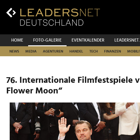
Zum
Inhalt
Zur
Fußzeilen-
Navigation
Zur
HOME
FOTO-GALERIE
EVENTKALENDER
LEADERSNET
Hauptnavigation
NEWS
MEDIA
AGENTUREN
HANDEL
TECH
FINANZEN
MOBILI
76. Internationale Filmfestspiele 
Flower Moon“