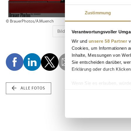
Zustimmung
© BrauerPhotos/A.Muench
Verantwortungsvoller Umgan
Wir und
unsere 58 Partner
v
Cookies, um Informationen a
Inhalte, Messungen von Werb
Sie entscheiden darüber, wer
Erklärung oder durch Klicken
Wenn Sie es erlauben, würde
ALLE FOTOS
Informationen über Ih
Ihr Gerät durch aktiv
Erfahren Sie mehr darüber, w
Einzelheiten
fest.
Wir verwenden Cookies, um I