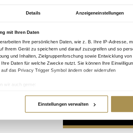
Details
Anzeigeneinstellungen
g mit Ihren Daten
erarbeiten Ihre persönlichen Daten, wie z. B. Ihre IP-Adresse, m
uf Ihrem Gerät zu speichern und darauf zuzugreifen und so pers
Advertisement
ung und Inhalten, Zielgruppenforschung sowie Entwicklung von
 Ihre Daten für welche Zwecke nutzt. Sie können Ihre Einwilligun
 auf das Privacy Trigger Symbol ändern oder widerrufen
n wir auch gerne:
re geografische Lage erfassen, welche bis auf einige Meter gen
es Scannen nach bestimmten Merkmalen (Fingerprinting) identifi
Einstellungen verwalten
ie Ihre persönlichen Daten verarbeitet werden, und legen Sie I
nhalte und Anzeigen zu personalisieren, Funktionen für soziale