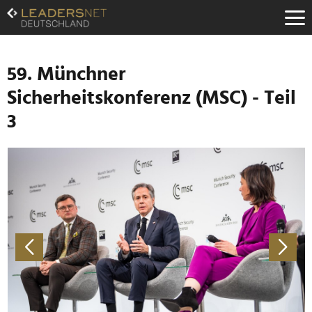
Zum
Inhalt
Zur
Fußzeilen-
Navigation
59. Münchner
Zur
Sicherheitskonferenz (MSC) - Teil
Hauptnavigation
3