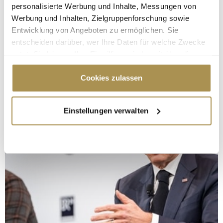
personalisierte Werbung und Inhalte, Messungen von
Werbung und Inhalten, Zielgruppenforschung sowie
Entwicklung von Angeboten zu ermöglichen. Sie
entscheiden darüber, wer Ihre Daten für welche Zwecke
nutzt. Sie können Ihre Einwilligung jederzeit über die
Cookie-Erklärung oder durch Klicken auf das Privacy
Trigger Symbol ändern oder widerrufen
Cookies zulassen
Wenn Sie es erlauben, würden wir auch gerne:
Einstellungen verwalten
Informationen über Ihre geografische Lage
erfassen, welche bis auf einige Meter genau sein
können
Ihr Gerät durch aktives Scannen nach
bestimmten Merkmalen (Fingerprinting) identifizieren
Erfahren Sie mehr darüber, wie Ihre persönlichen Daten
verarbeitet werden, und legen Sie Ihre Präferenzen im
Abschnitt Einzelheiten
fest.