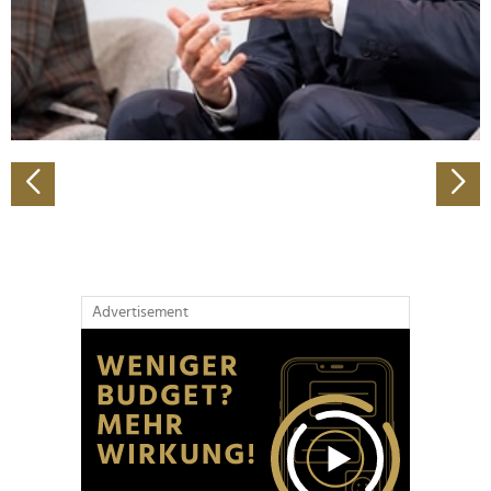
Wir verwenden Cookies, um Inhalte und Anzeigen zu
personalisieren, Funktionen für soziale Medien anbieten
zu können und die Zugriffe auf unsere Website zu
analysieren. Außerdem geben wir Informationen zu Ihrer
Verwendung unserer Website an unsere Partner für
soziale Medien, Werbung und Analysen weiter. Unsere
Partner führen diese Informationen möglicherweise mit
weiteren Daten zusammen, die Sie ihnen bereitgestellt
haben oder die sie im Rahmen Ihrer Nutzung der Dienste
gesammelt haben.
Advertisement