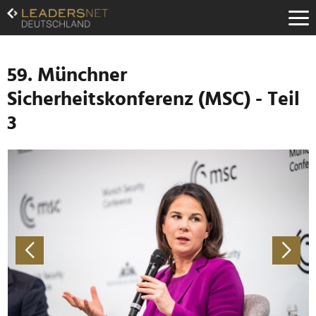
Zum
Inhalt
Zur
Fußzeilen-
Navigation
59. Münchner
Zur
Sicherheitskonferenz (MSC) - Teil
Hauptnavigation
3