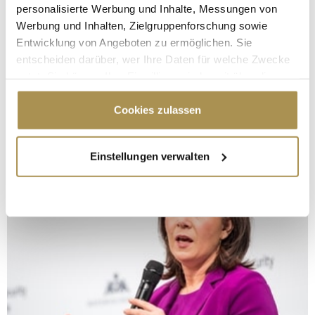
personalisierte Werbung und Inhalte, Messungen von
Werbung und Inhalten, Zielgruppenforschung sowie
Entwicklung von Angeboten zu ermöglichen. Sie
entscheiden darüber, wer Ihre Daten für welche Zwecke
nutzt. Sie können Ihre Einwilligung jederzeit über die
Cookie-Erklärung oder durch Klicken auf das Privacy
Trigger Symbol ändern oder widerrufen
Cookies zulassen
Wenn Sie es erlauben, würden wir auch gerne:
Einstellungen verwalten
Informationen über Ihre geografische Lage
erfassen, welche bis auf einige Meter genau sein
können
Ihr Gerät durch aktives Scannen nach
bestimmten Merkmalen (Fingerprinting) identifizieren
Erfahren Sie mehr darüber, wie Ihre persönlichen Daten
verarbeitet werden, und legen Sie Ihre Präferenzen im
Abschnitt Einzelheiten
fest.