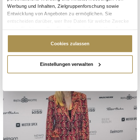
Werbung und Inhalten, Zielgruppenforschung sowie
Entwicklung von Angeboten zu ermöglichen. Sie
entscheiden darüber, wer Ihre Daten für welche Zwecke
nutzt. Sie können Ihre Einwilligung jederzeit über die
Cookie-Erklärung oder durch Klicken auf das Privacy
Trigger Symbol ändern oder widerrufen
Cookies zulassen
Wenn Sie es erlauben, würden wir auch gerne:
Einstellungen verwalten
Informationen über Ihre geografische Lage
erfassen, welche bis auf einige Meter genau sein
können
Ihr Gerät durch aktives Scannen nach
bestimmten Merkmalen (Fingerprinting) identifizieren
Erfahren Sie mehr darüber, wie Ihre persönlichen Daten
verarbeitet werden, und legen Sie Ihre Präferenzen im
Abschnitt Einzelheiten
fest.
Wir verwenden Cookies, um Inhalte und Anzeigen zu