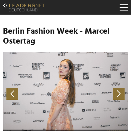
Zum
Inhalt
Zur
Fußzeilen-
Navigation
Berlin Fashion Week - Marcel
Zur
Ostertag
Hauptnavigation