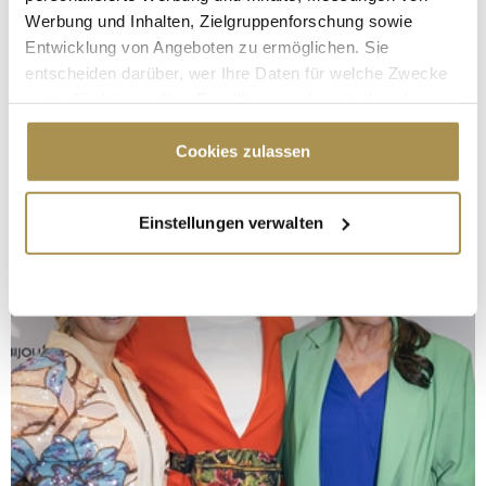
Werbung und Inhalten, Zielgruppenforschung sowie
Entwicklung von Angeboten zu ermöglichen. Sie
entscheiden darüber, wer Ihre Daten für welche Zwecke
nutzt. Sie können Ihre Einwilligung jederzeit über die
Cookie-Erklärung oder durch Klicken auf das Privacy
Trigger Symbol ändern oder widerrufen
Cookies zulassen
Wenn Sie es erlauben, würden wir auch gerne:
Einstellungen verwalten
Informationen über Ihre geografische Lage
erfassen, welche bis auf einige Meter genau sein
können
Ihr Gerät durch aktives Scannen nach
bestimmten Merkmalen (Fingerprinting) identifizieren
Erfahren Sie mehr darüber, wie Ihre persönlichen Daten
verarbeitet werden, und legen Sie Ihre Präferenzen im
Abschnitt Einzelheiten
fest.
Wir verwenden Cookies, um Inhalte und Anzeigen zu