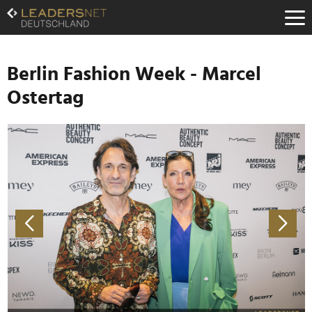
Zum
Inhalt
Zur
Fußzeilen-
Navigation
Berlin Fashion Week - Marcel
Zur
Ostertag
Hauptnavigation