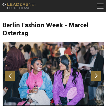
Zum
Inhalt
Zur
Fußzeilen-
Navigation
Berlin Fashion Week - Marcel
Zur
Ostertag
Hauptnavigation