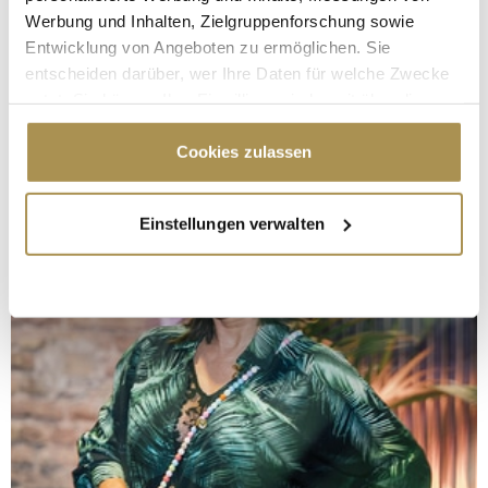
Werbung und Inhalten, Zielgruppenforschung sowie
Entwicklung von Angeboten zu ermöglichen. Sie
entscheiden darüber, wer Ihre Daten für welche Zwecke
nutzt. Sie können Ihre Einwilligung jederzeit über die
Cookie-Erklärung oder durch Klicken auf das Privacy
Trigger Symbol ändern oder widerrufen
Cookies zulassen
Wenn Sie es erlauben, würden wir auch gerne:
Einstellungen verwalten
Informationen über Ihre geografische Lage
erfassen, welche bis auf einige Meter genau sein
können
Ihr Gerät durch aktives Scannen nach
bestimmten Merkmalen (Fingerprinting) identifizieren
Erfahren Sie mehr darüber, wie Ihre persönlichen Daten
verarbeitet werden, und legen Sie Ihre Präferenzen im
Abschnitt Einzelheiten
fest.
Wir verwenden Cookies, um Inhalte und Anzeigen zu