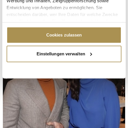
Werbung und Inhalten, Zielgruppenforschung sowie
Entwicklung von Angeboten zu ermöglichen. Sie
entscheiden darüber, wer Ihre Daten für welche Zwecke
nutzt. Sie können Ihre Einwilligung jederzeit über die
Cookie-Erklärung oder durch Klicken auf das Privacy
Trigger Symbol ändern oder widerrufen
Cookies zulassen
Wenn Sie es erlauben, würden wir auch gerne:
Einstellungen verwalten
Informationen über Ihre geografische Lage
erfassen, welche bis auf einige Meter genau sein
können
Ihr Gerät durch aktives Scannen nach
bestimmten Merkmalen (Fingerprinting) identifizieren
Erfahren Sie mehr darüber, wie Ihre persönlichen Daten
verarbeitet werden, und legen Sie Ihre Präferenzen im
Abschnitt Einzelheiten
fest.
Wir verwenden Cookies, um Inhalte und Anzeigen zu
personalisieren, Funktionen für soziale Medien anbieten