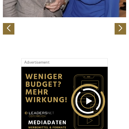
zu können und die Zugriffe auf unsere Website zu
analysieren. Außerdem geben wir Informationen zu Ihrer
Verwendung unserer Website an unsere Partner für
soziale Medien, Werbung und Analysen weiter. Unsere
Partner führen diese Informationen möglicherweise mit
weiteren Daten zusammen, die Sie ihnen bereitgestellt
haben oder die sie im Rahmen Ihrer Nutzung der Dienste
gesammelt haben.
Advertisement