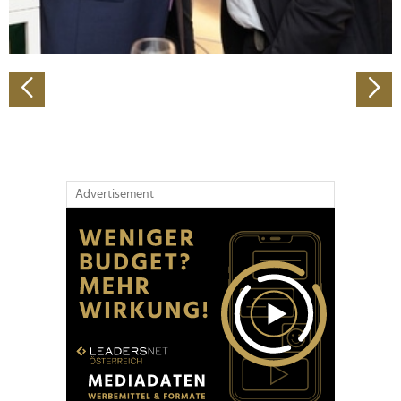
zu können und die Zugriffe auf unsere Website zu
analysieren. Außerdem geben wir Informationen zu Ihrer
Verwendung unserer Website an unsere Partner für
soziale Medien, Werbung und Analysen weiter. Unsere
Partner führen diese Informationen möglicherweise mit
weiteren Daten zusammen, die Sie ihnen bereitgestellt
haben oder die sie im Rahmen Ihrer Nutzung der Dienste
gesammelt haben.
Advertisement