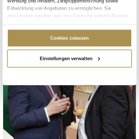
Werbung und Inhalten, Zielgruppenforschung sowie
Entwicklung von Angeboten zu ermöglichen. Sie
entscheiden darüber, wer Ihre Daten für welche Zwecke
nutzt. Sie können Ihre Einwilligung jederzeit über die
Cookie-Erklärung oder durch Klicken auf das Privacy
Trigger Symbol ändern oder widerrufen
Cookies zulassen
Wenn Sie es erlauben, würden wir auch gerne:
Einstellungen verwalten
Informationen über Ihre geografische Lage
erfassen, welche bis auf einige Meter genau sein
können
Ihr Gerät durch aktives Scannen nach
bestimmten Merkmalen (Fingerprinting) identifizieren
Erfahren Sie mehr darüber, wie Ihre persönlichen Daten
verarbeitet werden, und legen Sie Ihre Präferenzen im
Abschnitt Einzelheiten
fest.
Wir verwenden Cookies, um Inhalte und Anzeigen zu
personalisieren, Funktionen für soziale Medien anbieten