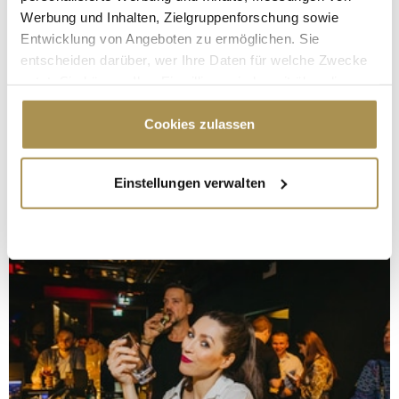
Werbung und Inhalten, Zielgruppenforschung sowie
Entwicklung von Angeboten zu ermöglichen. Sie
entscheiden darüber, wer Ihre Daten für welche Zwecke
nutzt. Sie können Ihre Einwilligung jederzeit über die
Cookie-Erklärung oder durch Klicken auf das Privacy
Trigger Symbol ändern oder widerrufen
Cookies zulassen
Wenn Sie es erlauben, würden wir auch gerne:
Einstellungen verwalten
Informationen über Ihre geografische Lage
erfassen, welche bis auf einige Meter genau sein
können
Ihr Gerät durch aktives Scannen nach
bestimmten Merkmalen (Fingerprinting) identifizieren
Erfahren Sie mehr darüber, wie Ihre persönlichen Daten
verarbeitet werden, und legen Sie Ihre Präferenzen im
Abschnitt Einzelheiten
fest.
Wir verwenden Cookies, um Inhalte und Anzeigen zu