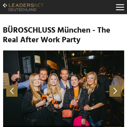
Zum
Inhalt
Zur
Fußzeilen-
Navigation
BÜROSCHLUSS München - The
Zur
Real After Work Party
Hauptnavigation