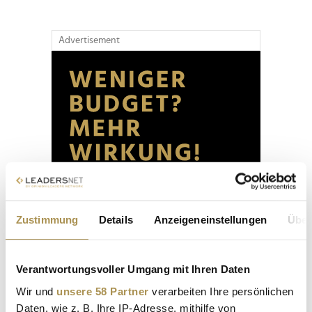
Advertisement
Zustimmung
Details
Anzeigeneinstellungen
Über
Verantwortungsvoller Umgang mit Ihren Daten
Wir und
unsere 58 Partner
verarbeiten Ihre persönlichen
Daten, wie z. B. Ihre IP-Adresse, mithilfe von