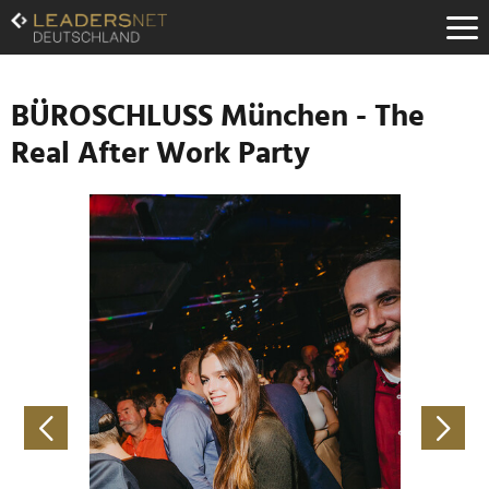
Zum
Inhalt
Zur
Fußzeilen-
Navigation
BÜROSCHLUSS München - The
Zur
Real After Work Party
Hauptnavigation