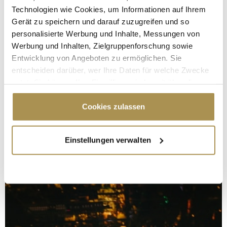
Technologien wie Cookies, um Informationen auf Ihrem
Gerät zu speichern und darauf zuzugreifen und so
personalisierte Werbung und Inhalte, Messungen von
Werbung und Inhalten, Zielgruppenforschung sowie
Entwicklung von Angeboten zu ermöglichen. Sie
entscheiden darüber, wer Ihre Daten für welche Zwecke
nutzt. Sie können Ihre Einwilligung jederzeit über die
Cookie-Erklärung oder durch Klicken auf das Privacy
Trigger Symbol ändern oder widerrufen
Cookies zulassen
Wenn Sie es erlauben, würden wir auch gerne:
Einstellungen verwalten
Informationen über Ihre geografische Lage
erfassen, welche bis auf einige Meter genau sein
können
Ihr Gerät durch aktives Scannen nach
bestimmten Merkmalen (Fingerprinting) identifizieren
Erfahren Sie mehr darüber, wie Ihre persönlichen Daten
verarbeitet werden, und legen Sie Ihre Präferenzen im