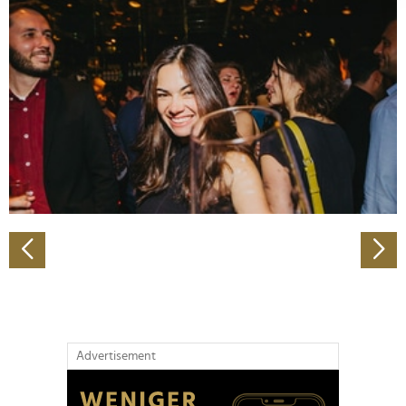
Abschnitt Einzelheiten
fest.
Wir verwenden Cookies, um Inhalte und Anzeigen zu
personalisieren, Funktionen für soziale Medien anbieten
zu können und die Zugriffe auf unsere Website zu
analysieren. Außerdem geben wir Informationen zu Ihrer
Verwendung unserer Website an unsere Partner für
soziale Medien, Werbung und Analysen weiter. Unsere
Partner führen diese Informationen möglicherweise mit
weiteren Daten zusammen, die Sie ihnen bereitgestellt
haben oder die sie im Rahmen Ihrer Nutzung der Dienste
gesammelt haben.
Advertisement