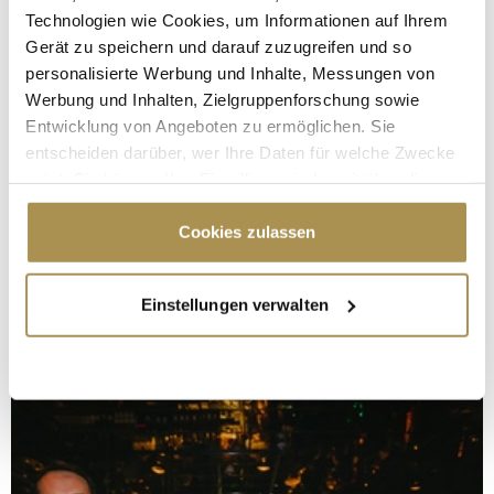
Technologien wie Cookies, um Informationen auf Ihrem
Gerät zu speichern und darauf zuzugreifen und so
personalisierte Werbung und Inhalte, Messungen von
Werbung und Inhalten, Zielgruppenforschung sowie
Entwicklung von Angeboten zu ermöglichen. Sie
entscheiden darüber, wer Ihre Daten für welche Zwecke
nutzt. Sie können Ihre Einwilligung jederzeit über die
Cookie-Erklärung oder durch Klicken auf das Privacy
Trigger Symbol ändern oder widerrufen
Cookies zulassen
Wenn Sie es erlauben, würden wir auch gerne:
Einstellungen verwalten
Informationen über Ihre geografische Lage
erfassen, welche bis auf einige Meter genau sein
können
Ihr Gerät durch aktives Scannen nach
bestimmten Merkmalen (Fingerprinting) identifizieren
Erfahren Sie mehr darüber, wie Ihre persönlichen Daten
verarbeitet werden, und legen Sie Ihre Präferenzen im