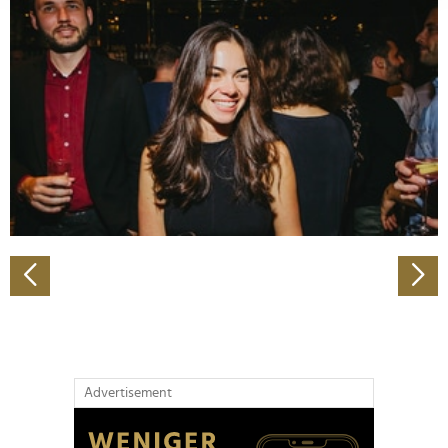
Abschnitt Einzelheiten
fest.
Wir verwenden Cookies, um Inhalte und Anzeigen zu
personalisieren, Funktionen für soziale Medien anbieten
zu können und die Zugriffe auf unsere Website zu
analysieren. Außerdem geben wir Informationen zu Ihrer
Verwendung unserer Website an unsere Partner für
soziale Medien, Werbung und Analysen weiter. Unsere
Partner führen diese Informationen möglicherweise mit
weiteren Daten zusammen, die Sie ihnen bereitgestellt
haben oder die sie im Rahmen Ihrer Nutzung der Dienste
gesammelt haben.
Advertisement