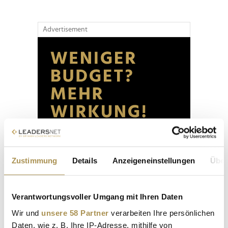
Advertisement
Zustimmung
Details
Anzeigeneinstellungen
Über
Verantwortungsvoller Umgang mit Ihren Daten
Wir und
unsere 58 Partner
verarbeiten Ihre persönlichen
Daten, wie z. B. Ihre IP-Adresse, mithilfe von