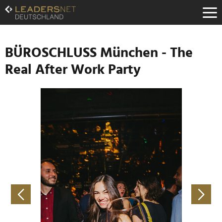
Zum
Inhalt
Zur
Fußzeilen-
Navigation
BÜROSCHLUSS München - The
Zur
Real After Work Party
Hauptnavigation