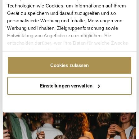
Technologien wie Cookies, um Informationen auf Ihrem
Gerät zu speichern und darauf zuzugreifen und so
personalisierte Werbung und Inhalte, Messungen von
Werbung und Inhalten, Zielgruppenforschung sowie
Entwicklung von Angeboten zu ermöglichen. Sie
entscheiden darüber, wer Ihre Daten für welche Zwecke
nutzt. Sie können Ihre Einwilligung jederzeit über die
Cookie-Erklärung oder durch Klicken auf das Privacy
Trigger Symbol ändern oder widerrufen
Cookies zulassen
Wenn Sie es erlauben, würden wir auch gerne:
Einstellungen verwalten
Informationen über Ihre geografische Lage
erfassen, welche bis auf einige Meter genau sein
können
Ihr Gerät durch aktives Scannen nach
bestimmten Merkmalen (Fingerprinting) identifizieren
Erfahren Sie mehr darüber, wie Ihre persönlichen Daten
verarbeitet werden, und legen Sie Ihre Präferenzen im