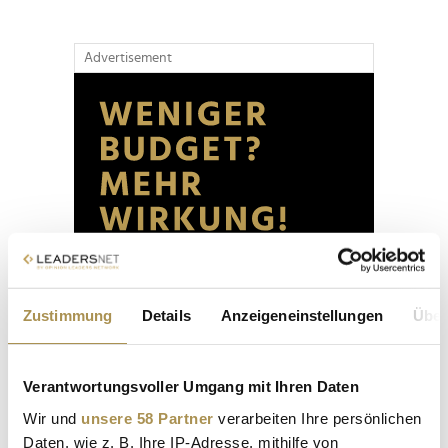
Advertisement
Zustimmung
Details
Anzeigeneinstellungen
Über
Verantwortungsvoller Umgang mit Ihren Daten
Wir und
unsere 58 Partner
verarbeiten Ihre persönlichen
Daten, wie z. B. Ihre IP-Adresse, mithilfe von