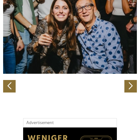
Abschnitt Einzelheiten
fest.
Wir verwenden Cookies, um Inhalte und Anzeigen zu
personalisieren, Funktionen für soziale Medien anbieten
zu können und die Zugriffe auf unsere Website zu
analysieren. Außerdem geben wir Informationen zu Ihrer
Verwendung unserer Website an unsere Partner für
soziale Medien, Werbung und Analysen weiter. Unsere
Partner führen diese Informationen möglicherweise mit
weiteren Daten zusammen, die Sie ihnen bereitgestellt
haben oder die sie im Rahmen Ihrer Nutzung der Dienste
gesammelt haben.
Advertisement