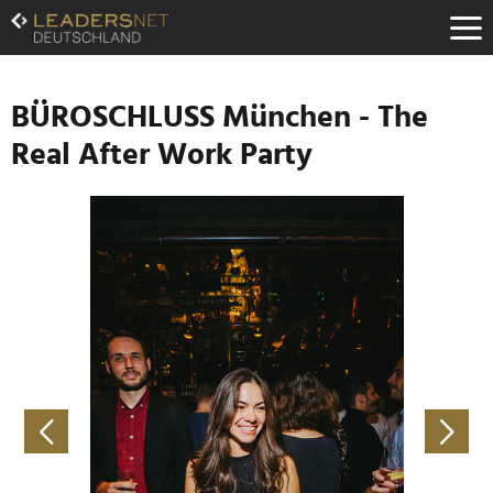
Zum
Inhalt
Zur
Fußzeilen-
Navigation
BÜROSCHLUSS München - The
Zur
Real After Work Party
Hauptnavigation