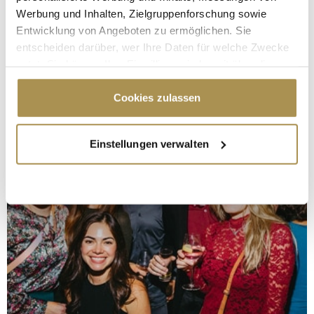
Werbung und Inhalten, Zielgruppenforschung sowie
Entwicklung von Angeboten zu ermöglichen. Sie
entscheiden darüber, wer Ihre Daten für welche Zwecke
nutzt. Sie können Ihre Einwilligung jederzeit über die
Cookie-Erklärung oder durch Klicken auf das Privacy
Trigger Symbol ändern oder widerrufen
Cookies zulassen
Wenn Sie es erlauben, würden wir auch gerne:
Einstellungen verwalten
Informationen über Ihre geografische Lage
erfassen, welche bis auf einige Meter genau sein
können
Ihr Gerät durch aktives Scannen nach
bestimmten Merkmalen (Fingerprinting) identifizieren
Erfahren Sie mehr darüber, wie Ihre persönlichen Daten
verarbeitet werden, und legen Sie Ihre Präferenzen im
Abschnitt Einzelheiten
fest.
Wir verwenden Cookies, um Inhalte und Anzeigen zu