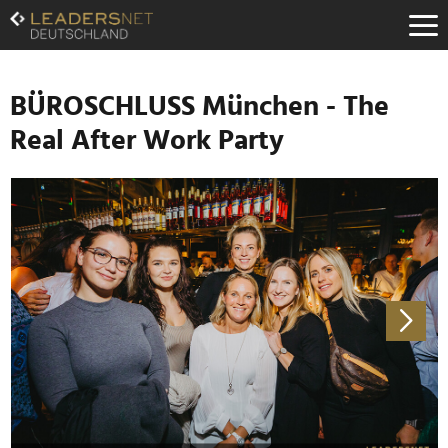
Zum
Inhalt
Zur
Fußzeilen-
Navigation
BÜROSCHLUSS München - The
Zur
Real After Work Party
Hauptnavigation