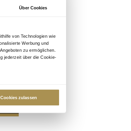
Über Cookies
ithilfe von Technologien wie
onalisierte Werbung und
 Angeboten zu ermöglichen.
g jederzeit über die Cookie-
au sein können
zieren
Cookies zulassen
hre Präferenzen im
Abschnitt
 Medien anbieten zu können
hrer Verwendung unserer