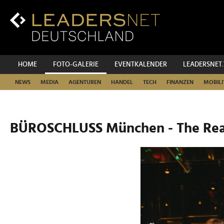
Zum
Inhalt
Zur
Fußzeilen-
Navigation
Zur
HOME
FOTO-GALERIE
EVENTKALENDER
LEADERSNET
Hauptnavigation
NEWS
MEDIA
AGENTUREN
HANDEL
TECH
FINANZEN
MOBILI
BÜROSCHLUSS München - The Real