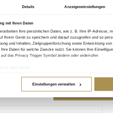
Details
Anzeigeneinstellungen
g mit Ihren Daten
erarbeiten Ihre persönlichen Daten, wie z. B. Ihre IP-Adresse, m
Advertisement
uf Ihrem Gerät zu speichern und darauf zuzugreifen und so pers
ung und Inhalten, Zielgruppenforschung sowie Entwicklung von
 Ihre Daten für welche Zwecke nutzt. Sie können Ihre Einwilligun
 auf das Privacy Trigger Symbol ändern oder widerrufen
n wir auch gerne:
re geografische Lage erfassen, welche bis auf einige Meter gen
es Scannen nach bestimmten Merkmalen (Fingerprinting) identifi
Einstellungen verwalten
ie Ihre persönlichen Daten verarbeitet werden, und legen Sie I
nhalte und Anzeigen zu personalisieren, Funktionen für soziale
Website zu analysieren. Außerdem geben wir Informationen zu I