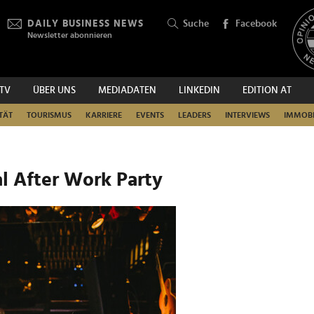
DAILY BUSINESS NEWS
Suche
Facebook
Newsletter abonnieren
.TV
ÜBER UNS
MEDIADATEN
LINKEDIN
EDITION AT
SUCHEN
TÄT
TOURISMUS
KARRIERE
EVENTS
LEADERS
INTERVIEWS
IMMOBI
 After Work Party