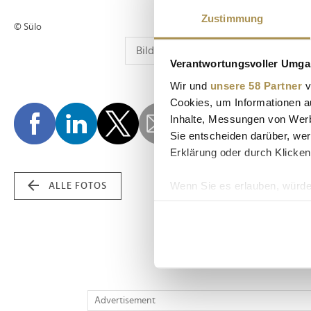
Zustimmung
© Sülo
Verantwortungsvoller Umgan
Wir und
unsere 58 Partner
v
Cookies, um Informationen a
Inhalte, Messungen von Werb
Sie entscheiden darüber, wer
Erklärung oder durch Klicken
Wenn Sie es erlauben, würde
ALLE FOTOS
Informationen über Ih
Ihr Gerät durch aktiv
Erfahren Sie mehr darüber, w
Einzelheiten
fest.
Wir verwenden Cookies, um I
Advertisement
und die Zugriffe auf unsere 