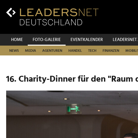
Zum
Inhalt
Zur
Fußzeilen-
Navigation
Zur
HOME
FOTO-GALERIE
EVENTKALENDER
LEADERSNET
Hauptnavigation
NEWS
MEDIA
AGENTUREN
HANDEL
TECH
FINANZEN
MOBILI
16. Charity-Dinner für den "Raum