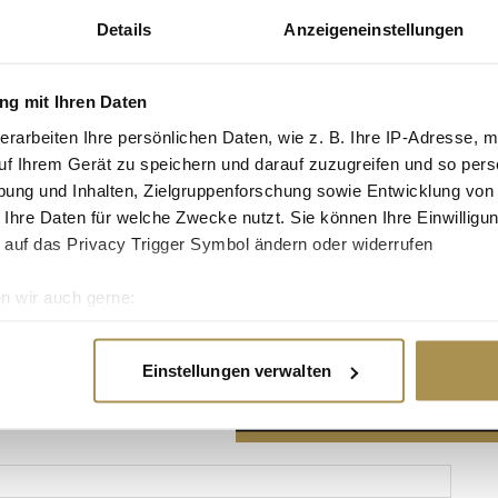
Details
Anzeigeneinstellungen
g mit Ihren Daten
erarbeiten Ihre persönlichen Daten, wie z. B. Ihre IP-Adresse, m
Advertisement
uf Ihrem Gerät zu speichern und darauf zuzugreifen und so pers
ung und Inhalten, Zielgruppenforschung sowie Entwicklung von
 Ihre Daten für welche Zwecke nutzt. Sie können Ihre Einwilligun
 auf das Privacy Trigger Symbol ändern oder widerrufen
n wir auch gerne:
re geografische Lage erfassen, welche bis auf einige Meter gen
es Scannen nach bestimmten Merkmalen (Fingerprinting) identifi
Einstellungen verwalten
ie Ihre persönlichen Daten verarbeitet werden, und legen Sie I
nhalte und Anzeigen zu personalisieren, Funktionen für soziale
Website zu analysieren. Außerdem geben wir Informationen zu I