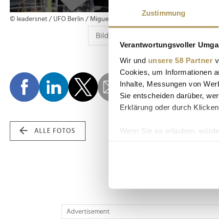
Zustimmung
© leadersnet / UFO Berlin / Miguel Hahn
Verantwortungsvoller Umgan
Wir und
unsere 58 Partner
v
Cookies, um Informationen a
Inhalte, Messungen von Werb
Sie entscheiden darüber, wer
Erklärung oder durch Klicken
Wenn Sie es erlauben, würde
ALLE FOTOS
Informationen über Ih
Ihr Gerät durch aktiv
Erfahren Sie mehr darüber, w
Einzelheiten
fest.
Wir verwenden Cookies, um I
Advertisement
und die Zugriffe auf unsere 