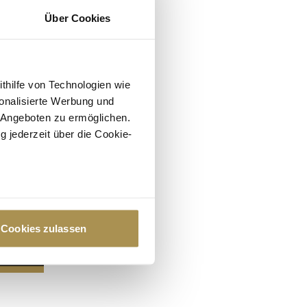
Über Cookies
ithilfe von Technologien wie
onalisierte Werbung und
 Angeboten zu ermöglichen.
g jederzeit über die Cookie-
au sein können
zieren
Cookies zulassen
hre Präferenzen im
Abschnitt
 Medien anbieten zu können
hrer Verwendung unserer