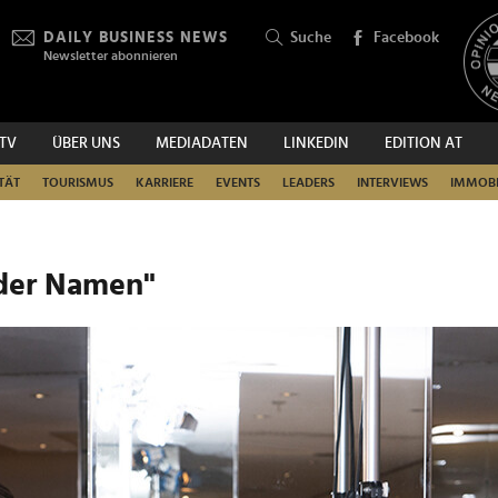
DAILY BUSINESS NEWS
Suche
Facebook
Newsletter abonnieren
.TV
ÜBER UNS
MEDIADATEN
LINKEDIN
EDITION AT
SUCHEN
TÄT
TOURISMUS
KARRIERE
EVENTS
LEADERS
INTERVIEWS
IMMOBI
 der Namen"