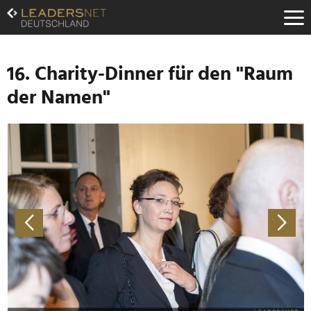
Zum
Inhalt
Zur
Fußzeilen-
Navigation
16. Charity-Dinner für den "Raum
Zur
der Namen"
Hauptnavigation