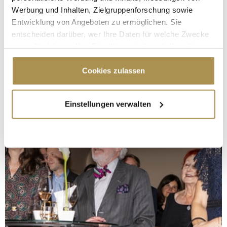
Werbung und Inhalten, Zielgruppenforschung sowie
Entwicklung von Angeboten zu ermöglichen. Sie
entscheiden darüber, wer Ihre Daten für welche Zwecke
nutzt. Sie können Ihre Einwilligung jederzeit über die
Cookie-Erklärung oder durch Klicken auf das Privacy
Trigger Symbol ändern oder widerrufen
Cookies zulassen
Wenn Sie es erlauben, würden wir auch gerne:
Einstellungen verwalten
Informationen über Ihre geografische Lage
erfassen, welche bis auf einige Meter genau sein
können
Ihr Gerät durch aktives Scannen nach
bestimmten Merkmalen (Fingerprinting) identifizieren
Erfahren Sie mehr darüber, wie Ihre persönlichen Daten
verarbeitet werden, und legen Sie Ihre Präferenzen im
Abschnitt Einzelheiten
fest.
Wir verwenden Cookies, um Inhalte und Anzeigen zu