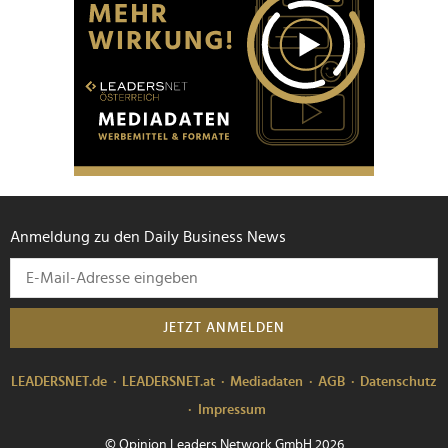
Anmeldung zu den Daily Business News
JETZT ANMELDEN
LEADERSNET.de
LEADERSNET.at
Mediadaten
AGB
Datenschutz
Impressum
© Opinion Leaders Network GmbH 2026