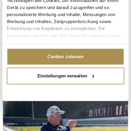
Technologien wie Cookies, um Informationen auf Ihrem
Gerät zu speichern und darauf zuzugreifen und so
personalisierte Werbung und Inhalte, Messungen von
Werbung und Inhalten, Zielgruppenforschung sowie
Entwicklung von Angeboten zu ermöglichen. Sie
entscheiden darüber, wer Ihre Daten für welche Zwecke
nutzt. Sie können Ihre Einwilligung jederzeit über die
Cookie-Erklärung oder durch Klicken auf das Privacy
Trigger Symbol ändern oder widerrufen
Cookies zulassen
Wenn Sie es erlauben, würden wir auch gerne:
Einstellungen verwalten
Informationen über Ihre geografische Lage
erfassen, welche bis auf einige Meter genau sein
können
Ihr Gerät durch aktives Scannen nach
bestimmten Merkmalen (Fingerprinting) identifizieren
Erfahren Sie mehr darüber, wie Ihre persönlichen Daten
verarbeitet werden, und legen Sie Ihre Präferenzen im
Abschnitt Einzelheiten
fest.