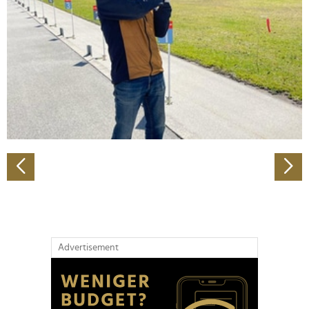
Wir verwenden Cookies, um Inhalte und Anzeigen zu
personalisieren, Funktionen für soziale Medien anbieten
zu können und die Zugriffe auf unsere Website zu
analysieren. Außerdem geben wir Informationen zu Ihrer
Verwendung unserer Website an unsere Partner für
soziale Medien, Werbung und Analysen weiter. Unsere
Partner führen diese Informationen möglicherweise mit
weiteren Daten zusammen, die Sie ihnen bereitgestellt
haben oder die sie im Rahmen Ihrer Nutzung der Dienste
gesammelt haben.
Advertisement