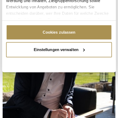
Werbung und Inhalten, Zielgruppenforschung sowie
Entwicklung von Angeboten zu ermöglichen. Sie
entscheiden darüber, wer Ihre Daten für welche Zwecke
nutzt. Sie können Ihre Einwilligung jederzeit über die
Cookie-Erklärung oder durch Klicken auf das Privacy
Trigger Symbol ändern oder widerrufen
Cookies zulassen
Wenn Sie es erlauben, würden wir auch gerne:
Einstellungen verwalten
Informationen über Ihre geografische Lage
erfassen, welche bis auf einige Meter genau sein
können
Ihr Gerät durch aktives Scannen nach
bestimmten Merkmalen (Fingerprinting) identifizieren
Erfahren Sie mehr darüber, wie Ihre persönlichen Daten
verarbeitet werden, und legen Sie Ihre Präferenzen im
Abschnitt Einzelheiten
fest.
Wir verwenden Cookies, um Inhalte und Anzeigen zu
personalisieren, Funktionen für soziale Medien anbieten