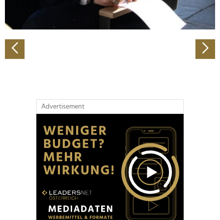
zu können und die Zugriffe auf unsere Website zu
analysieren. Außerdem geben wir Informationen zu Ihrer
Verwendung unserer Website an unsere Partner für
soziale Medien, Werbung und Analysen weiter. Unsere
Partner führen diese Informationen möglicherweise mit
weiteren Daten zusammen, die Sie ihnen bereitgestellt
haben oder die sie im Rahmen Ihrer Nutzung der Dienste
gesammelt haben.
Advertisement