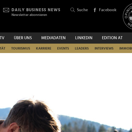
DAILY BUSINESS NEWS
Suche
Facebook
Newsletter abonnieren
.TV
ÜBER UNS
MEDIADATEN
LINKEDIN
EDITION AT
SUCHEN
TÄT
TOURISMUS
KARRIERE
EVENTS
LEADERS
INTERVIEWS
IMMOBI