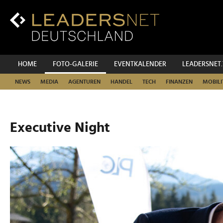
Zum
Inhalt
Zur
Fußzeilen-
Navigation
Zur
HOME
FOTO-GALERIE
EVENTKALENDER
LEADERSNET
Hauptnavigation
NEWS
MEDIA
AGENTUREN
HANDEL
TECH
FINANZEN
MOBILI
Executive Night