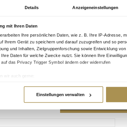
Details
Anzeigeneinstellungen
g mit Ihren Daten
erarbeiten Ihre persönlichen Daten, wie z. B. Ihre IP-Adresse, m
Advertisement
uf Ihrem Gerät zu speichern und darauf zuzugreifen und so pers
ung und Inhalten, Zielgruppenforschung sowie Entwicklung von
 Ihre Daten für welche Zwecke nutzt. Sie können Ihre Einwilligun
 auf das Privacy Trigger Symbol ändern oder widerrufen
n wir auch gerne:
re geografische Lage erfassen, welche bis auf einige Meter gen
es Scannen nach bestimmten Merkmalen (Fingerprinting) identifi
Einstellungen verwalten
ie Ihre persönlichen Daten verarbeitet werden, und legen Sie I
nhalte und Anzeigen zu personalisieren, Funktionen für soziale
Website zu analysieren. Außerdem geben wir Informationen zu I