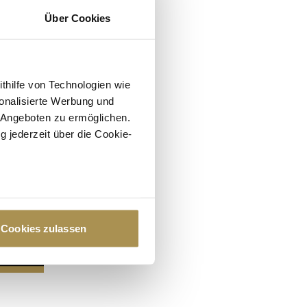
Über Cookies
ithilfe von Technologien wie
onalisierte Werbung und
 Angeboten zu ermöglichen.
g jederzeit über die Cookie-
au sein können
zieren
Cookies zulassen
hre Präferenzen im
Abschnitt
 Medien anbieten zu können
hrer Verwendung unserer