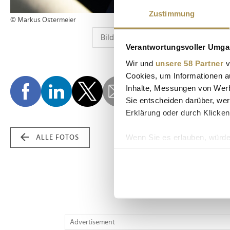
Zustimmung
© Markus Ostermeier
Verantwortungsvoller Umgan
Wir und
unsere 58 Partner
v
Cookies, um Informationen a
Inhalte, Messungen von Werb
Sie entscheiden darüber, wer
Erklärung oder durch Klicken
Wenn Sie es erlauben, würde
ALLE FOTOS
Informationen über Ih
Ihr Gerät durch aktiv
Erfahren Sie mehr darüber, w
Einzelheiten
fest.
Wir verwenden Cookies, um I
Advertisement
und die Zugriffe auf unsere 