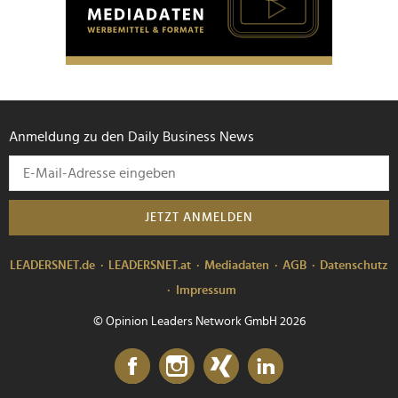
personalisieren, Funktionen für soziale Medien anbieten
zu können und die Zugriffe auf unsere Website zu
analysieren. Außerdem geben wir Informationen zu Ihrer
Verwendung unserer Website an unsere Partner für
soziale Medien, Werbung und Analysen weiter. Unsere
Partner führen diese Informationen möglicherweise mit
Anmeldung zu den Daily Business News
weiteren Daten zusammen, die Sie ihnen bereitgestellt
haben oder die sie im Rahmen Ihrer Nutzung der Dienste
gesammelt haben.
JETZT ANMELDEN
LEADERSNET.de
LEADERSNET.at
Mediadaten
AGB
Datenschutz
Impressum
© Opinion Leaders Network GmbH 2026