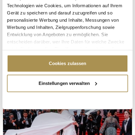
Technologien wie Cookies, um Informationen auf Ihrem
Gerät zu speichern und darauf zuzugreifen und so
personalisierte Werbung und Inhalte, Messungen von
Werbung und Inhalten, Zielgruppenforschung sowie
Entwicklung von Angeboten zu ermöglichen. Sie
entscheiden darüber, wer Ihre Daten für welche Zwecke
nutzt. Sie können Ihre Einwilligung jederzeit über die
Cookie-Erklärung oder durch Klicken auf das Privacy
Trigger Symbol ändern oder widerrufen
Cookies zulassen
Wenn Sie es erlauben, würden wir auch gerne:
Einstellungen verwalten
Informationen über Ihre geografische Lage
erfassen, welche bis auf einige Meter genau sein
können
Ihr Gerät durch aktives Scannen nach
bestimmten Merkmalen (Fingerprinting) identifizieren
Erfahren Sie mehr darüber, wie Ihre persönlichen Daten
verarbeitet werden, und legen Sie Ihre Präferenzen im