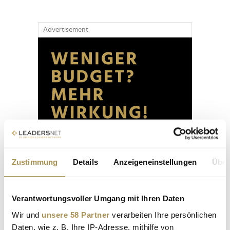
Advertisement
Zustimmung
Details
Anzeigeneinstellungen
Über
Verantwortungsvoller Umgang mit Ihren Daten
Wir und
unsere 58 Partner
verarbeiten Ihre persönlichen
Daten, wie z. B. Ihre IP-Adresse, mithilfe von