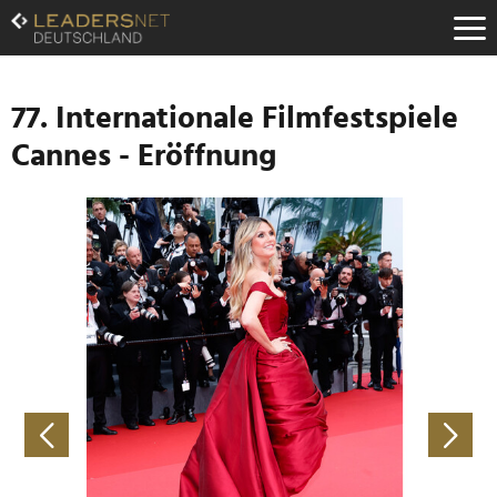
Zum
Inhalt
Zur
Fußzeilen-
Navigation
77. Internationale Filmfestspiele
Zur
Cannes - Eröffnung
Hauptnavigation