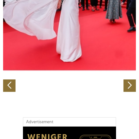
Abschnitt Einzelheiten
fest.
Wir verwenden Cookies, um Inhalte und Anzeigen zu
personalisieren, Funktionen für soziale Medien anbieten
zu können und die Zugriffe auf unsere Website zu
analysieren. Außerdem geben wir Informationen zu Ihrer
Verwendung unserer Website an unsere Partner für
soziale Medien, Werbung und Analysen weiter. Unsere
Partner führen diese Informationen möglicherweise mit
weiteren Daten zusammen, die Sie ihnen bereitgestellt
haben oder die sie im Rahmen Ihrer Nutzung der Dienste
gesammelt haben.
Advertisement