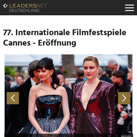
Zum
Inhalt
Zur
Fußzeilen-
Navigation
77. Internationale Filmfestspiele
Zur
Cannes - Eröffnung
Hauptnavigation