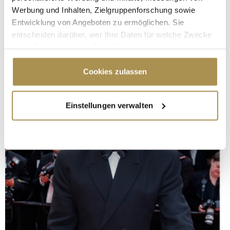
Werbung und Inhalten, Zielgruppenforschung sowie
Entwicklung von Angeboten zu ermöglichen. Sie
entscheiden darüber, wer Ihre Daten für welche Zwecke
nutzt. Sie können Ihre Einwilligung jederzeit über die
Cookie-Erklärung oder durch Klicken auf das Privacy
Trigger Symbol ändern oder widerrufen
Cookies zulassen
Wenn Sie es erlauben, würden wir auch gerne:
Einstellungen verwalten
Informationen über Ihre geografische Lage
erfassen, welche bis auf einige Meter genau sein
können
Ihr Gerät durch aktives Scannen nach
bestimmten Merkmalen (Fingerprinting) identifizieren
Erfahren Sie mehr darüber, wie Ihre persönlichen Daten
verarbeitet werden, und legen Sie Ihre Präferenzen im
Abschnitt Einzelheiten
fest.
Wir verwenden Cookies, um Inhalte und Anzeigen zu