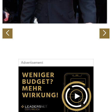
personalisieren, Funktionen für soziale Medien anbieten
zu können und die Zugriffe auf unsere Website zu
analysieren. Außerdem geben wir Informationen zu Ihrer
Verwendung unserer Website an unsere Partner für
soziale Medien, Werbung und Analysen weiter. Unsere
Partner führen diese Informationen möglicherweise mit
weiteren Daten zusammen, die Sie ihnen bereitgestellt
haben oder die sie im Rahmen Ihrer Nutzung der Dienste
gesammelt haben.
Advertisement