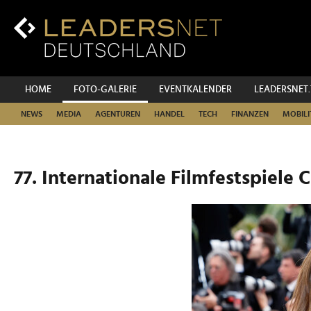
Zum
Inhalt
Zur
Fußzeilen-
Navigation
Zur
HOME
FOTO-GALERIE
EVENTKALENDER
LEADERSNET
Hauptnavigation
NEWS
MEDIA
AGENTUREN
HANDEL
TECH
FINANZEN
MOBILI
77. Internationale Filmfestspiele 