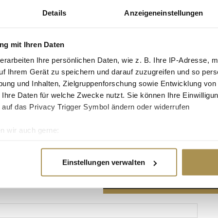
Details
Anzeigeneinstellungen
g mit Ihren Daten
erarbeiten Ihre persönlichen Daten, wie z. B. Ihre IP-Adresse, m
Advertisement
uf Ihrem Gerät zu speichern und darauf zuzugreifen und so pers
ung und Inhalten, Zielgruppenforschung sowie Entwicklung von
 Ihre Daten für welche Zwecke nutzt. Sie können Ihre Einwilligun
 auf das Privacy Trigger Symbol ändern oder widerrufen
n wir auch gerne:
re geografische Lage erfassen, welche bis auf einige Meter gen
es Scannen nach bestimmten Merkmalen (Fingerprinting) identifi
Einstellungen verwalten
ie Ihre persönlichen Daten verarbeitet werden, und legen Sie I
nhalte und Anzeigen zu personalisieren, Funktionen für soziale
Website zu analysieren. Außerdem geben wir Informationen zu I