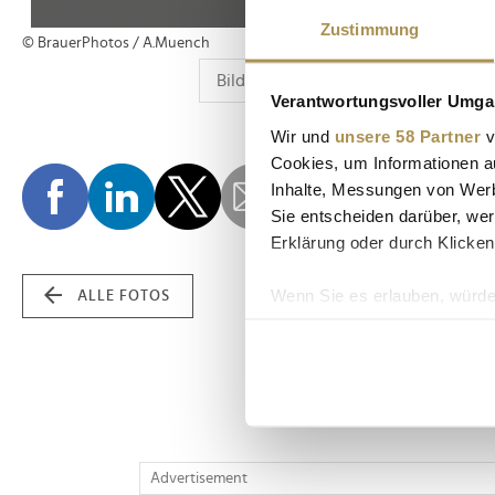
Zustimmung
© BrauerPhotos / A.Muench
Verantwortungsvoller Umgan
Wir und
unsere 58 Partner
v
Cookies, um Informationen a
Inhalte, Messungen von Werb
Sie entscheiden darüber, wer
Erklärung oder durch Klicken
Wenn Sie es erlauben, würde
ALLE FOTOS
Informationen über Ih
Ihr Gerät durch aktiv
Erfahren Sie mehr darüber, w
Einzelheiten
fest.
Wir verwenden Cookies, um I
Advertisement
und die Zugriffe auf unsere 