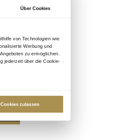
Über Cookies
ithilfe von Technologien wie
onalisierte Werbung und
 Angeboten zu ermöglichen.
g jederzeit über die Cookie-
au sein können
zieren
Cookies zulassen
hre Präferenzen im
Abschnitt
 Medien anbieten zu können
hrer Verwendung unserer