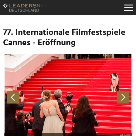
Zum
Inhalt
Zur
Fußzeilen-
Navigation
77. Internationale Filmfestspiele
Zur
Cannes - Eröffnung
Hauptnavigation