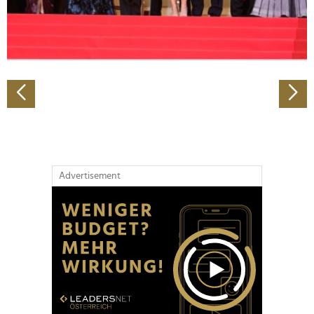
personalisieren, Funktionen für soziale Medien anbieten
zu können und die Zugriffe auf unsere Website zu
analysieren. Außerdem geben wir Informationen zu Ihrer
Verwendung unserer Website an unsere Partner für
soziale Medien, Werbung und Analysen weiter. Unsere
Partner führen diese Informationen möglicherweise mit
weiteren Daten zusammen, die Sie ihnen bereitgestellt
haben oder die sie im Rahmen Ihrer Nutzung der Dienste
gesammelt haben.
Advertisement