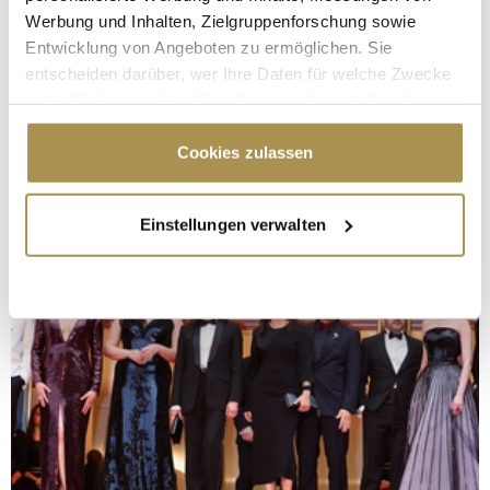
Werbung und Inhalten, Zielgruppenforschung sowie
Entwicklung von Angeboten zu ermöglichen. Sie
entscheiden darüber, wer Ihre Daten für welche Zwecke
nutzt. Sie können Ihre Einwilligung jederzeit über die
Cookie-Erklärung oder durch Klicken auf das Privacy
Trigger Symbol ändern oder widerrufen
Cookies zulassen
Wenn Sie es erlauben, würden wir auch gerne:
Einstellungen verwalten
Informationen über Ihre geografische Lage
erfassen, welche bis auf einige Meter genau sein
können
Ihr Gerät durch aktives Scannen nach
bestimmten Merkmalen (Fingerprinting) identifizieren
Erfahren Sie mehr darüber, wie Ihre persönlichen Daten
verarbeitet werden, und legen Sie Ihre Präferenzen im
Abschnitt Einzelheiten
fest.
Wir verwenden Cookies, um Inhalte und Anzeigen zu