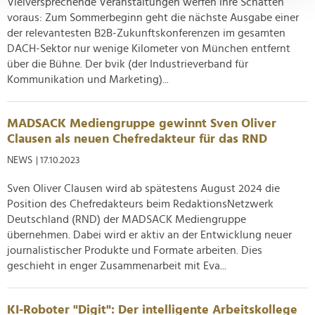
Vielversprechende Veranstaltungen werfen ihre Schatten
verarbeitet werden, und legen Sie Ihre Präferenzen im
voraus: Zum Sommerbeginn geht die nächste Ausgabe einer
Abschnitt Einzelheiten
fest.
der relevantesten B2B-Zukunftskonferenzen im gesamten
DACH-Sektor nur wenige Kilometer von München entfernt
Wir verwenden Cookies, um Inhalte und Anzeigen zu
über die Bühne. Der bvik (der Industrieverband für
personalisieren, Funktionen für soziale Medien anbieten
Kommunikation und Marketing)...
zu können und die Zugriffe auf unsere Website zu
analysieren. Außerdem geben wir Informationen zu Ihrer
Verwendung unserer Website an unsere Partner für
MADSACK Mediengruppe gewinnt Sven Oliver
soziale Medien, Werbung und Analysen weiter. Unsere
Clausen als neuen Chefredakteur für das RND
Partner führen diese Informationen möglicherweise mit
NEWS
| 17.10.2023
weiteren Daten zusammen, die Sie ihnen bereitgestellt
haben oder die sie im Rahmen Ihrer Nutzung der Dienste
Sven Oliver Clausen wird ab spätestens August 2024 die
Position des Chefredakteurs beim RedaktionsNetzwerk
gesammelt haben.
Deutschland (RND) der MADSACK Mediengruppe
übernehmen. Dabei wird er aktiv an der Entwicklung neuer
journalistischer Produkte und Formate arbeiten. Dies
geschieht in enger Zusammenarbeit mit Eva...
KI-Roboter "Digit": Der intelligente Arbeitskollege