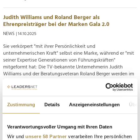
Judith Williams und Roland Berger als
Ehrenpreisträger bei der Marken Gala 2.0
NEWS
| 14.10.2025
Sie verkörpert "mit ihrer Persönlichkeit und
unternehmerischen Kraft" selbst eine Marke, während er "mit
seiner Expertise Generationen von Führungskräften"
mitgeformt hat: Die TV-bekannte Unternehmerin Judith
Williams und der Beratungsveteran Roland Berger werden im
Rahmen des zweitägigen Frankfurt...
DLD Munich 25: Treffpunkt für pragmatische
Zustimmung
Details
Anzeigeneinstellungen
Über
Optimisten
NEWS
| 15.01.2025
Verantwortungsvoller Umgang mit Ihren Daten
Mit der am Donnerstag startenden Ausgabe feiert die DLD
Conference rundes Jubiläum und blickt auf 20
Wir und
unsere 58 Partner
verarbeiten Ihre persönlichen