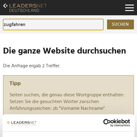
Zum
Inhalt
Zur
Fußzeilen-
SUCHEN
Navigation
Zur
Hauptnavigation
Die ganze Website durchsuchen
Die Anfrage ergab 2 Treffer.
Tipp
Seiten suchen, die genau diese Wortgruppe enthalten:
Setzen Sie die gesuchten Wörter zwischen
Anführungszeichen: zb "Vorname Nachname".
Evelyn Palla fordert "radikales Umdenken auf allen
Ebenen"