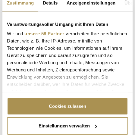
Zustimmung
Details
Anzeigeneinstellungen
Über
NEWS
| 11.12.2025
Der Deutschen Bahn ist bewusst, dass kosmetische
Verantwortungsvoller Umgang mit Ihren Daten
Korrekturen nicht mehr genügen: Überlastete Strukturen,
fragmentierte Verantwortlichkeiten und eine Servicequalität,
Wir und
unsere 58 Partner
verarbeiten Ihre persönlichen
die dem politischen Anspruch an eine moderne
Daten, wie z. B. Ihre IP-Adresse, mithilfe von
Verkehrsinfrastruktur kaum standhält, bremsen den Konzern
Technologien wie Cookies, um Informationen auf Ihrem
aus. Mit dem nun vom...
Gerät zu speichern und darauf zuzugreifen und so
personalisierte Werbung und Inhalte, Messungen von
Werbung und Inhalten, Zielgruppenforschung sowie
Zugfahren im Herbst: Die 7 schönsten Strecken in
Entwicklung von Angeboten zu ermöglichen. Sie
Europa
entscheiden darüber, wer Ihre Daten für welche Zwecke
NEWS
| 15.10.2025
nutzt. Sie können Ihre Einwilligung jederzeit über die
Cookie-Erklärung oder durch Klicken auf das Privacy
Am Fenster lehnen, das Tempo fällt – und draußen läuft
Trigger Symbol ändern oder widerrufen
Cookies zulassen
Naturkino in leuchtendem Gold und Kupfer vorbei: Der Herbst
zeigt Europas Landschaften von ihrer besten Seite – und
diese sieben Zugstrecken sind die Logenplätze dafür. Sie
Wenn Sie es erlauben, würden wir auch gerne:
Einstellungen verwalten
verbinden Weinberge, Fjorde und Hochgebirge in
Informationen über Ihre geografische Lage
komfortablen Fahrzeiten....