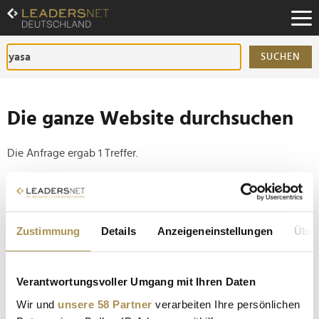
Zum
Inhalt
Zur
Fußzeilen-
SUCHEN
Navigation
Zur
Hauptnavigation
Die ganze Website durchsuchen
Die Anfrage ergab 1 Treffer.
Tipp
Seiten suchen, die genau diese Wortgruppe enthalten:
Zustimmung
Details
Anzeigeneinstellungen
Über
Setzen Sie die gesuchten Wörter zwischen
Anführungszeichen: zb "Vorname Nachname".
Verantwortungsvoller Umgang mit Ihren Daten
Mercedes-AMG: Elektro-Konzeptfahrzeug bricht
Wir und
unsere 58 Partner
verarbeiten Ihre persönlichen
mehrere Rekorde